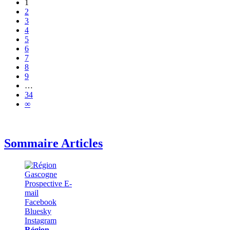
1
2
3
4
5
6
7
8
9
…
34
∞
Sommaire Articles
Région