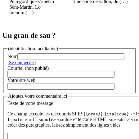
Peiregòrd que s’apelan
une sorte de vallon, de (…)
Sent-Martin. Lo
prenom (…)
Un gran de sau ?
(identification facultative)
Nom
[
Se connecter
]
Courriel (non publié)
Votre site web
Ajoutez votre commentaire ici
Texte de votre message
Ce champ accepte les raccourcis SPIP
{{gras}}
{italique}
-*l
et le code HTML
[texte->url]
<quote>
<code>
<q>
<del>
<in
créer des paragraphes, laissez simplement des lignes vides.