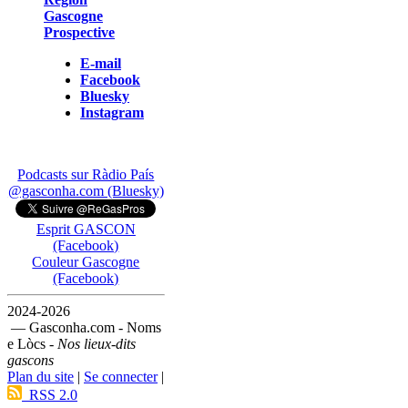
Gascogne
Prospective
E-mail
Facebook
Bluesky
Instagram
Podcasts sur Ràdio País
@gasconha.com (Bluesky)
Esprit GASCON
(Facebook)
Couleur Gascogne
(Facebook)
2024-2026
— Gasconha.com - Noms
e Lòcs -
Nos lieux-dits
gascons
Plan du site
|
Se connecter
|
RSS 2.0