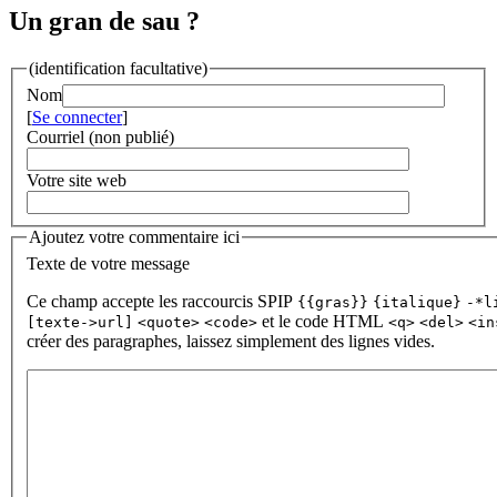
Un gran de sau ?
(identification facultative)
Nom
[
Se connecter
]
Courriel (non publié)
Votre site web
Ajoutez votre commentaire ici
Texte de votre message
Ce champ accepte les raccourcis SPIP
{{gras}}
{italique}
-*l
et le code HTML
[texte->url]
<quote>
<code>
<q>
<del>
<in
créer des paragraphes, laissez simplement des lignes vides.