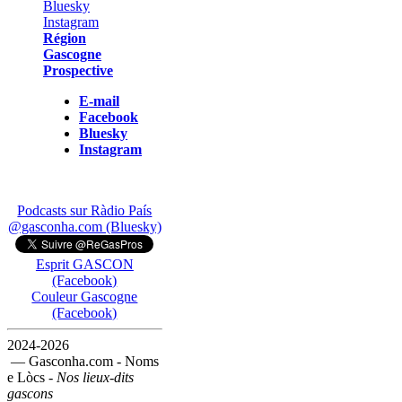
Région
Gascogne
Prospective
E-mail
Facebook
Bluesky
Instagram
Podcasts sur Ràdio País
@gasconha.com (Bluesky)
Esprit GASCON
(Facebook)
Couleur Gascogne
(Facebook)
2024-2026
— Gasconha.com - Noms
e Lòcs -
Nos lieux-dits
gascons