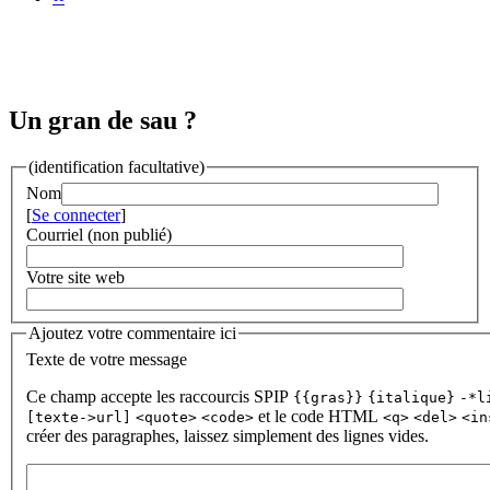
Un gran de sau ?
(identification facultative)
Nom
[
Se connecter
]
Courriel (non publié)
Votre site web
Ajoutez votre commentaire ici
Texte de votre message
Ce champ accepte les raccourcis SPIP
{{gras}}
{italique}
-*l
et le code HTML
[texte->url]
<quote>
<code>
<q>
<del>
<in
créer des paragraphes, laissez simplement des lignes vides.