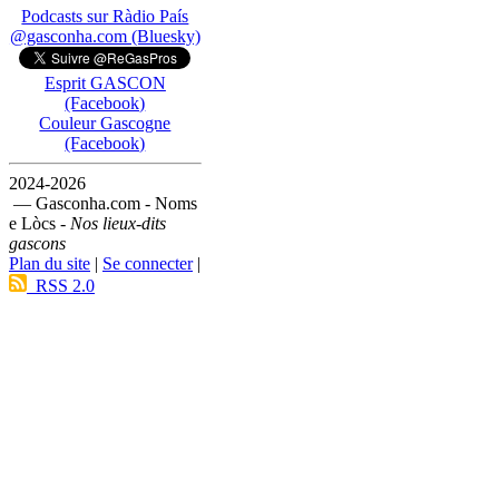
Podcasts sur Ràdio País
@gasconha.com (Bluesky)
Esprit GASCON
(Facebook)
Couleur Gascogne
(Facebook)
2024-2026
— Gasconha.com - Noms
e Lòcs -
Nos lieux-dits
gascons
Plan du site
|
Se connecter
|
RSS 2.0