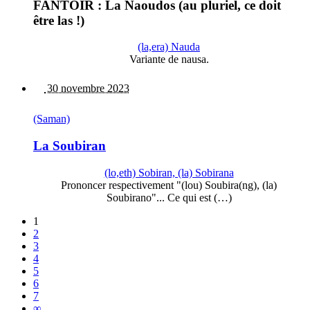
FANTOIR : La Naoudos (au pluriel, ce doit
être las !)
(la,era) Nauda
Variante de nausa.
30 novembre 2023
(Saman)
La Soubiran
(lo,eth) Sobiran, (la) Sobirana
Prononcer respectivement "(lou) Soubira(ng), (la)
Soubirano"... Ce qui est (…)
1
2
3
4
5
6
7
∞