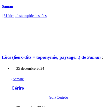
Saman
|
31 lòcs
- liste rapide des lòcs
Lòcs (lieux-dits = toponymie, paysage...) de
Saman
:
25 décembre 2024
(Saman)
Cériro
(eth) Ceriròu