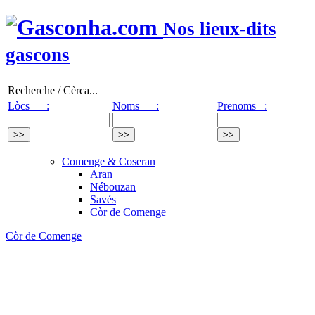
Nos lieux-dits
gascons
Recherche / Cèrca...
Lòcs :
Noms :
Prenoms :
Comenge & Coseran
Aran
Nébouzan
Savés
Còr de Comenge
Còr de Comenge