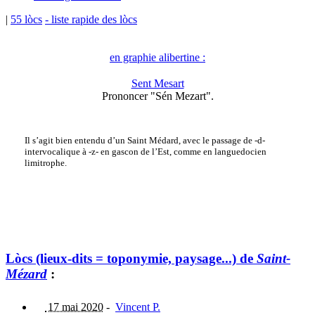
|
55 lòcs
- liste rapide des lòcs
en graphie alibertine :
Sent Mesart
Prononcer "Sén Mezart".
Il s’agit bien entendu d’un Saint Médard, avec le passage de -d-
intervocalique à -z- en gascon de l’Est, comme en languedocien
limitrophe.
Lòcs (lieux-dits = toponymie, paysage...) de
Saint-
Mézard
:
17 mai 2020
-
Vincent P.