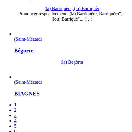
(la) Barriquèra, (lo) Barriquèr
Prononcer respectivement "(la) Barriquère, Barriquèro", "
(lou) Barriquè"... (…)
(Saint-Mézard)
Bégorre
(la) Begòrra
(Saint-Mézard)
BIAGNES
1
2
3
4
5
6