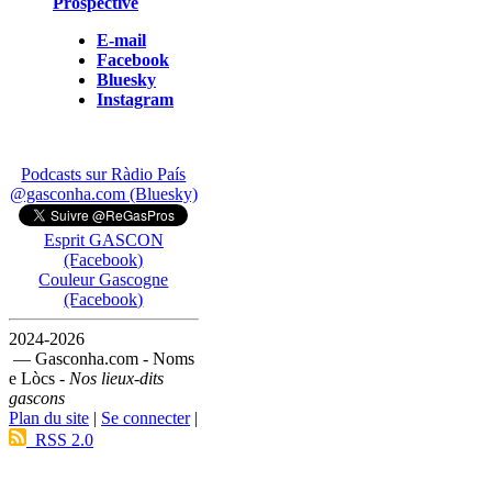
Prospective
E-mail
Facebook
Bluesky
Instagram
Podcasts sur Ràdio País
@gasconha.com (Bluesky)
Esprit GASCON
(Facebook)
Couleur Gascogne
(Facebook)
2024-2026
— Gasconha.com - Noms
e Lòcs -
Nos lieux-dits
gascons
Plan du site
|
Se connecter
|
RSS 2.0