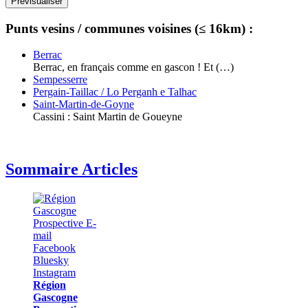
Punts vesins / communes voisines (≤ 16km) :
Berrac
Berrac, en français comme en gascon ! Et (…)
Sempesserre
Pergain-Taillac / Lo Perganh e Talhac
Saint-Martin-de-Goyne
Cassini : Saint Martin de Goueyne
Sommaire Articles
Région
Gascogne