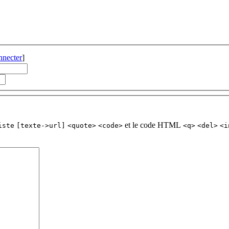
nnecter
]
et le code HTML
iste
[texte->url]
<quote>
<code>
<q>
<del>
<i