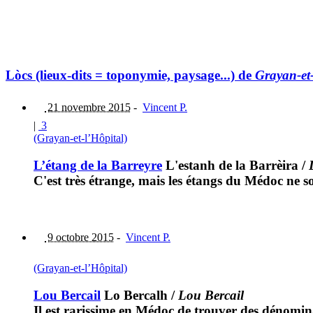
Lòcs (lieux-dits = toponymie, paysage...) de
Grayan-et-
21 novembre 2015
-
Vincent P.
|
3
(Grayan-et-l’Hôpital)
L’étang de la Barreyre
L'estanh de la Barrèira
/
C'est très étrange, mais les étangs du Médoc ne s
9 octobre 2015
-
Vincent P.
(Grayan-et-l’Hôpital)
Lou Bercail
Lo Bercalh
/
Lou Bercail
Il est rarissime en Médoc de trouver des dénomin