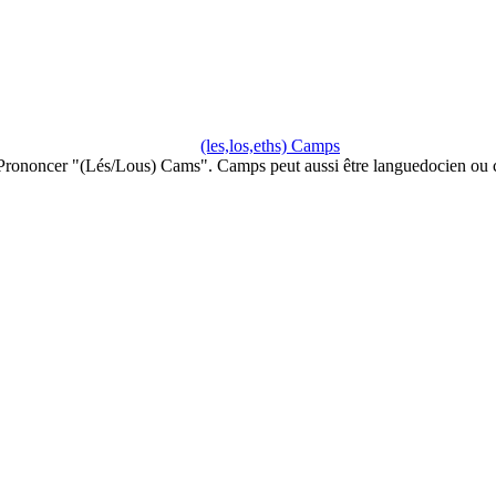
(les,los,eths) Camps
Prononcer "(Lés/Lous) Cams". Camps peut aussi être languedocien ou c