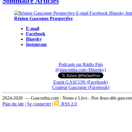
Sommaire Articles
Région Gascogne Prospective
E-mail
Facebook
Bluesky
Instagram
Podcasts sur Ràdio País
@gasconha.com (Bluesky)
Esprit GASCON (Facebook)
Couleur Gascogne (Facebook)
2024-2026 — Gasconha.com - Noms e Lòcs -
Nos lieux-dits gascon
Plan du site
|
Se connecter
|
RSS 2.0