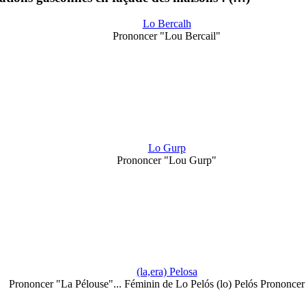
Lo Bercalh
Prononcer "Lou Bercail"
Lo Gurp
Prononcer "Lou Gurp"
(la,era) Pelosa
Prononcer "La Pélouse"... Féminin de Lo Pelós (lo) Pelós Prononce