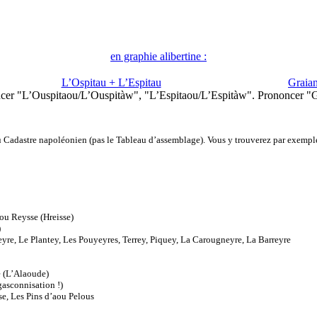
en graphie alibertine :
L’Ospitau + L’Espitau
Graia
cer "L’Ouspitaou/L’Ouspitàw", "L’Espitaou/L’Espitàw".
Prononcer "G
 du Cadastre napoléonien (pas le Tableau d’assemblage). Vous y trouverez par exemple
ou Reysse (Hreisse)
)
re, Le Plantey, Les Pouyeyres, Terrey, Piquey, La Carougneyre, La Barreyre
 (L’Alaoude)
gasconnisation !)
se, Les Pins d’aou Pelous