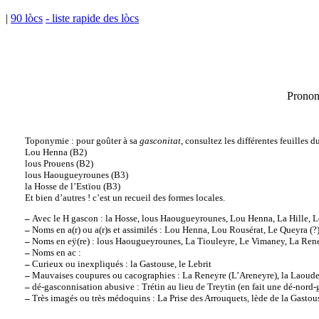
|
90 lòcs
- liste rapide des lòcs
Pronon
Toponymie : pour goûter à sa
gasconitat
, consultez les différentes feuilles
Lou Henna (B2)
lous Prouens (B2)
lous Haougueyrounes (B3)
la Hosse de l’Estïou (B3)
Et bien d’autres ! c’est un recueil des formes locales.
–
Avec le H gascon : la Hosse, lous Haougueyrounes, Lou Henna, La Hille, L
–
Noms en a(r) ou a(r)s et assimilés : Lou Henna, Lou Rousérat, Le Queyra (?
–
Noms en eÿ(re) : lous Haougueyrounes, La Tiouleyre, Le Vimaney, La Reney
–
Noms en ac :
–
Curieux ou inexpliqués : la Gastouse, le Lebrit
–
Mauvaises coupures ou cacographies : La Reneyre (L’Areneyre), la Laoude
–
dé-gasconnisation abusive : Trétin au lieu de Treytin (en fait une dé-nord-
–
Très imagés ou très médoquins : La Prise des Arrouquets, lède de la Gastou