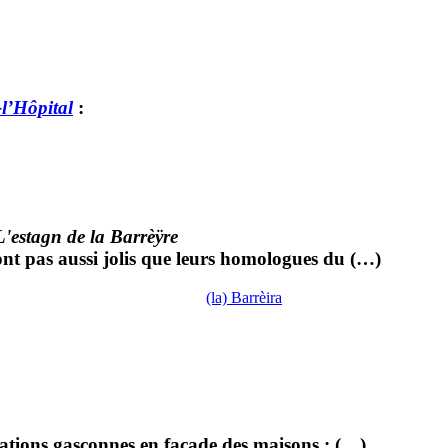
l’Hôpital
:
L'estagn de la Barrèÿre
ont pas aussi jolis que leurs homologues du (…)
(la) Barrèira
ations gasconnes en façade des maisons : (…)