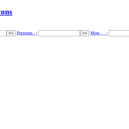
cons
Prenoms :
Mots :