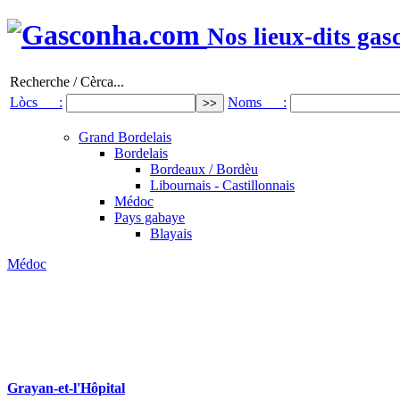
Nos lieux-dits gas
Recherche / Cèrca...
Lòcs :
Noms :
Grand Bordelais
Bordelais
Bordeaux / Bordèu
Libournais - Castillonnais
Médoc
Pays gabaye
Blayais
Médoc
Grayan-et-l'Hôpital