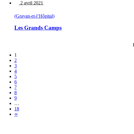
2 avril 2021
(Grayan-et-l’Hôpital)
Les Grands Camps
1
2
3
4
5
6
7
8
9
…
18
∞