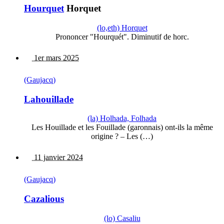
Hourquet
Horquet
(lo,eth) Horquet
Prononcer "Hourquét". Diminutif de horc.
1er mars 2025
(Gaujacq)
Lahouillade
(la) Holhada, Folhada
Les Houillade et les Fouillade (garonnais) ont-ils la même
origine ? – Les (…)
11 janvier 2024
(Gaujacq)
Cazalious
(lo) Casaliu