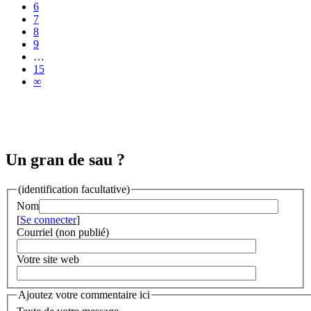
6
7
8
9
…
15
∞
Un gran de sau ?
(identification facultative)
Nom
[
Se connecter
]
Courriel (non publié)
Votre site web
Ajoutez votre commentaire ici