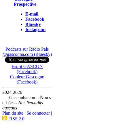
Prospective
E-mail
Facebook
Bluesky
Instagram
Podcasts sur Ràdio País
@gasconha.com (Bluesky)
Esprit GASCON
(Facebook)
Couleur Gascogne
(Facebook)
2024-2026
— Gasconha.com - Noms
e Lòcs -
Nos lieux-dits
gascons
Plan du site
|
Se connecter
|
RSS 2.0