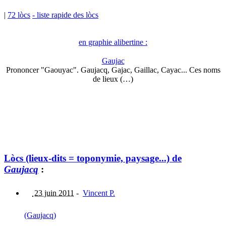
|
72 lòcs
- liste rapide des lòcs
en graphie alibertine :
Gaujac
Prononcer "Gaouyac". Gaujacq, Gajac, Gaillac, Cayac... Ces noms
de lieux (…)
Lòcs (lieux-dits = toponymie, paysage...) de
Gaujacq
:
23 juin 2011
-
Vincent P.
(Gaujacq)