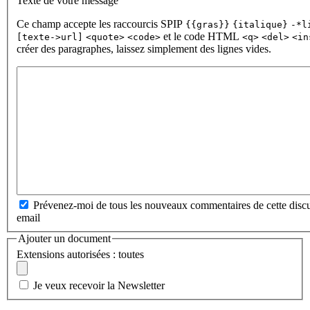
Texte de votre message
Ce champ accepte les raccourcis SPIP
{{gras}}
{italique}
-*l
et le code HTML
[texte->url]
<quote>
<code>
<q>
<del>
<in
créer des paragraphes, laissez simplement des lignes vides.
Prévenez-moi de tous les nouveaux commentaires de cette discu
email
Ajouter un document
Extensions autorisées : toutes
Je veux recevoir la Newsletter