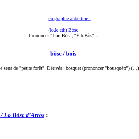
en graphie alibertine :
(lo,le,eth) Bòsc
Prononcer "Lou Bòs", "Eth Bòs"...
bòsc
/ bois
e sens de "petite forêt". Dérivés : bosquet (prononcer "bousquétt") (…)
 / Lo Bòsc d’Arròs
: