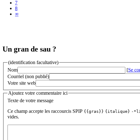
7
8
∞
Un gran de sau ?
(identification facultative)
Nom
[
Se co
Courriel (non publié)
Votre site web
Ajoutez votre commentaire ici
Texte de votre message
Ce champ accepte les raccourcis SPIP
{{gras}}
{italique}
-*l
vides.