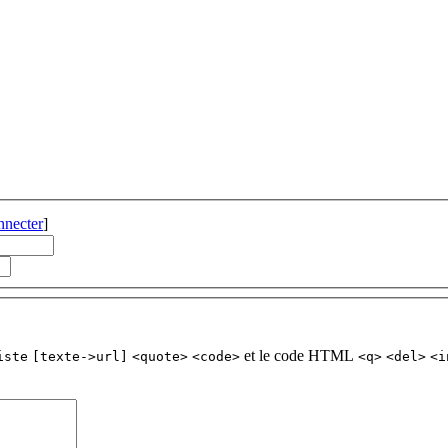
nnecter
]
et le code HTML
iste
[texte->url]
<quote>
<code>
<q>
<del>
<i