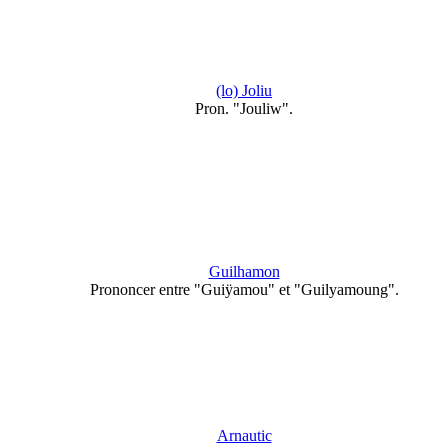
(lo) Joliu
Pron. "Jouliw".
Guilhamon
Prononcer entre "Guiÿamou" et "Guilyamoung".
Arnautic