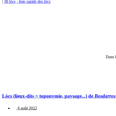
|
38 lòcs
- liste rapide des lòcs
Dans l
Lòcs (lieux-dits = toponymie, paysage...) de
Bosdarros
6 août 2022