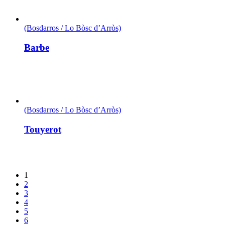
(Bosdarros / Lo Bòsc d’Arròs)
Barbe
(Bosdarros / Lo Bòsc d’Arròs)
Touyerot
1
2
3
4
5
6