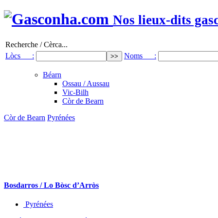
Nos lieux-dits gas
Recherche / Cèrca...
Lòcs :
Noms :
Béarn
Ossau / Aussau
Vic-Bilh
Còr de Bearn
Còr de Bearn
Pyrénées
Bosdarros / Lo Bòsc d’Arròs
Pyrénées