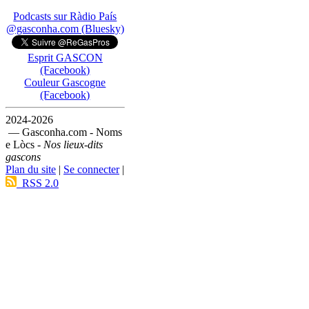
Podcasts sur Ràdio País
@gasconha.com (Bluesky)
Esprit GASCON
(Facebook)
Couleur Gascogne
(Facebook)
2024-2026
— Gasconha.com - Noms
e Lòcs -
Nos lieux-dits
gascons
Plan du site
|
Se connecter
|
RSS 2.0