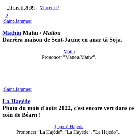
10 avril 2009
-
Vincent P.
|
2
(Saint-Jammes)
Mathiu
Matiu
/
Matiou
Darrèra maison de Sent-Jacme en anar tà Soja.
Matiu
Prononcer "Matïou/Matiw".
(Saint-Jammes)
La Hagéde
Photo du mois d'août 2022, c'est encore vert dans ce
coin de Béarn !
(la,era) Hajeda
Prononcer "La Hajéde", "La Hayéde", "La Hajédo"...