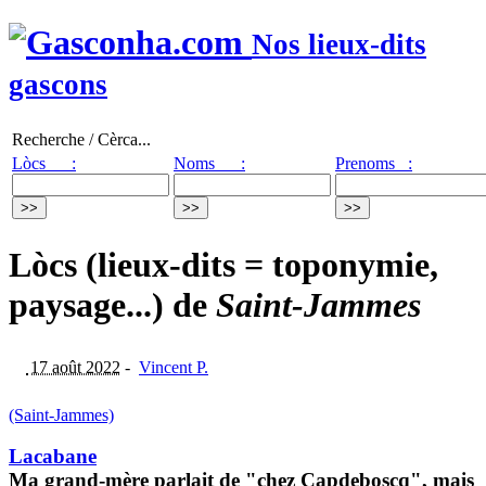
Nos lieux-dits
gascons
Recherche / Cèrca...
Lòcs :
Noms :
Prenoms :
Lòcs (lieux-dits = toponymie,
paysage...) de
Saint-Jammes
17 août 2022
-
Vincent P.
(Saint-Jammes)
Lacabane
Ma grand-mère parlait de "chez Capdeboscq", mais