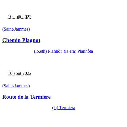
10 août 2022
(Saint-Jammes)
Chemin Plagnot
(lo,eth) Planhòt, (la,era) Planhòta
10 août 2022
(Saint-Jammes)
Route de la Termière
(la) Termièra