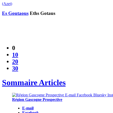
(Azet)
Es Goutaous
Eths Gotaus
0
10
20
30
Sommaire Articles
Région Gascogne Prospective
E-mail
Facebook