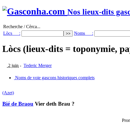
Nos lieux-dits gas
Recherche / Cèrca...
Lòcs :
Noms :
Lòcs (lieux-dits = toponymie, pa
2 juin
-
Tederic Merger
Noms de voie gascons historiques complets
(Azet)
Bié de Braou
Vier deth Brau ?
Pron