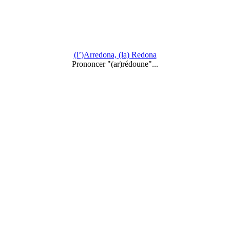
(l’)Arredona, (la) Redona
Prononcer "(ar)rédoune"...