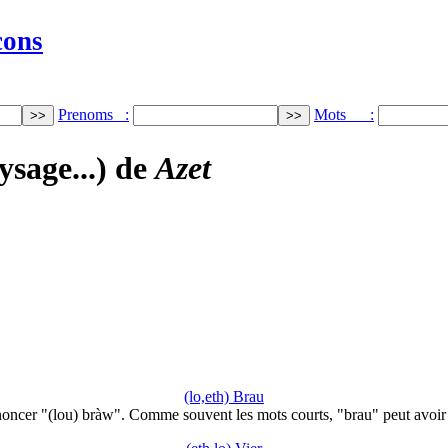
cons
Prenoms :
Mots :
ysage...) de
Azet
(lo,eth) Brau
oncer "(lou) bràw". Comme souvent les mots courts, "brau" peut avoi