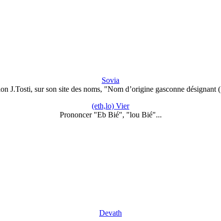
Sovia
on J.Tosti, sur son site des noms, "Nom d’origine gasconne désignant
(eth,lo) Vier
Prononcer "Eb Bié", "lou Bié"...
Devath