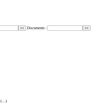
Documents :
r (…)