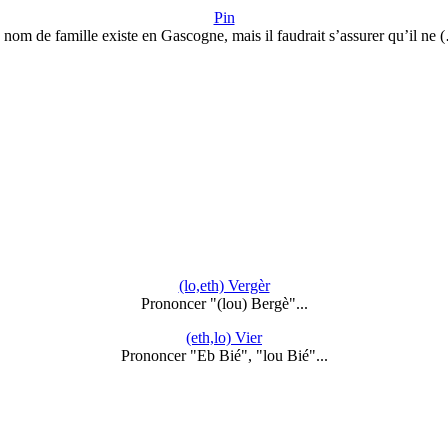
Pin
 nom de famille existe en Gascogne, mais il faudrait s’assurer qu’il ne 
(lo,eth) Vergèr
Prononcer "(lou) Bergè"...
(eth,lo) Vier
Prononcer "Eb Bié", "lou Bié"...