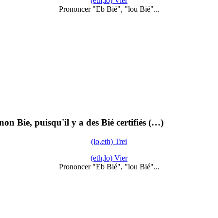
(eth,lo) Vier
Prononcer "Eb Bié", "lou Bié"...
on Bie, puisqu'il y a des Bié certifiés (…)
(lo,eth) Trei
(eth,lo) Vier
Prononcer "Eb Bié", "lou Bié"...