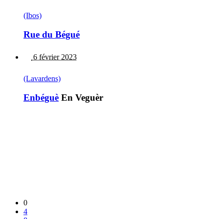
(Ibos)
Rue du Bégué
6 février 2023
(Lavardens)
Enbéguè
En Veguèr
0
4