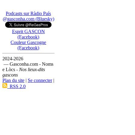
Podcasts sur Ràdio País
@gasconha.com (Bluesky)
Esprit GASCON
(Facebook)
Couleur Gascogne
(Facebook)
2024-2026
— Gasconha.com - Noms
e Lòcs -
Nos lieux-dits
gascons
Plan du site
|
Se connecter
|
RSS 2.0