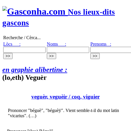
Nos lieux-dits
gascons
Recherche / Cèrca...
Lòcs :
Noms :
Prenoms :
en graphie alibertine :
(lo,eth) Veguèr
veguèr, veguèir
/ coq, viguier
Prononcer "béguè", "béguèÿ". Vient semble-t-il du mot latin
"vicarius". (…)