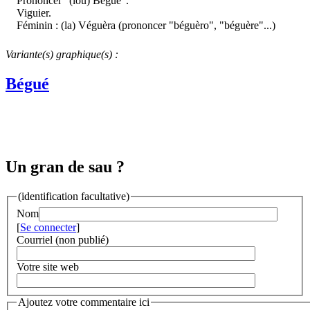
Prononcer "(lou) Béguè".
Viguier.
Féminin : (la) Véguèra (prononcer "béguèro", "béguère"...)
Variante(s) graphique(s) :
Bégué
Un gran de sau ?
(identification facultative)
Nom
[
Se connecter
]
Courriel (non publié)
Votre site web
Ajoutez votre commentaire ici