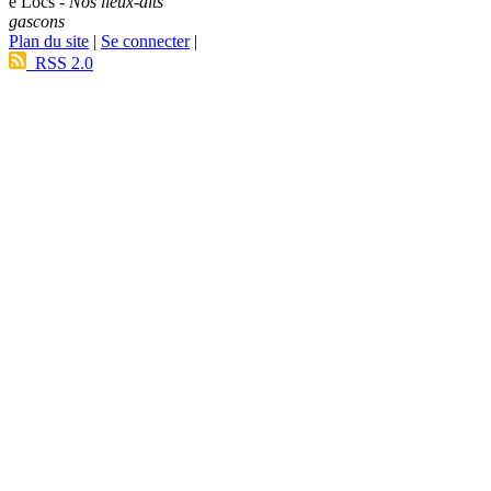
e Lòcs -
Nos lieux-dits
gascons
Plan du site
|
Se connecter
|
RSS 2.0