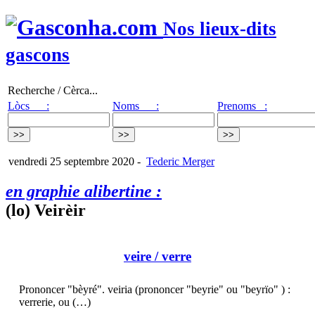
Nos lieux-dits
gascons
Recherche / Cèrca...
Lòcs :
Noms :
Prenoms :
vendredi 25 septembre 2020
-
Tederic Merger
en graphie alibertine :
(lo) Veirèir
veire
/ verre
Prononcer "bèyré". veiria (prononcer "beyrie" ou "beyrïo" ) :
verrerie, ou (…)