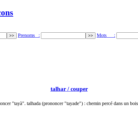
cons
Prenoms :
Mots :
talhar
/ couper
oncer "tayà". talhada (prononcer "tayade") : chemin percé dans un boi