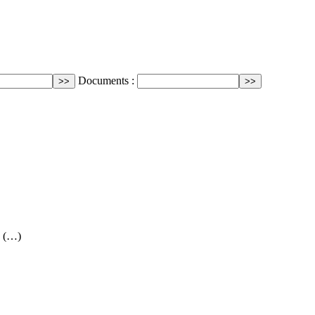
Documents :
s (…)