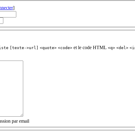
nnecter
]
et le code HTML
iste
[texte->url]
<quote>
<code>
<q>
<del>
<i
ssion par email