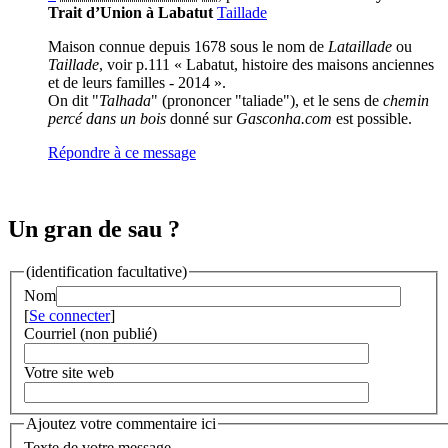
Trait d’Union à Labatut
Taillade
Maison connue depuis 1678 sous le nom de
Lataillade
ou
Taillade
, voir p.111 « Labatut, histoire des maisons anciennes
et de leurs familles - 2014 ».
On dit "
Talhada
" (prononcer "taliade"), et le sens de
chemin
percé dans un bois
donné sur
Gasconha.com
est possible.
Répondre à ce message
Un gran de sau ?
(identification facultative)
Nom
[
Se connecter
]
Courriel (non publié)
Votre site web
Ajoutez votre commentaire ici
Texte de votre message