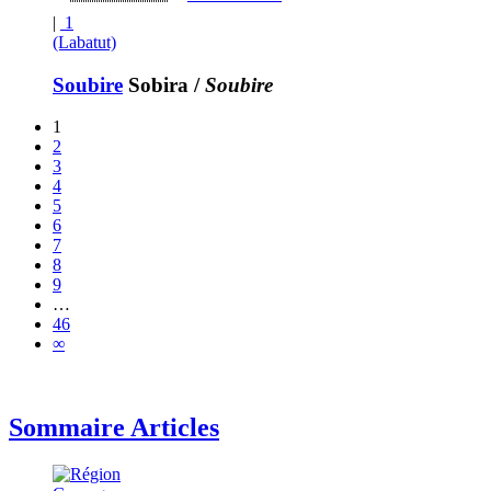
|
1
(Labatut)
Soubire
Sobira
/
Soubire
1
2
3
4
5
6
7
8
9
…
46
∞
Sommaire Articles