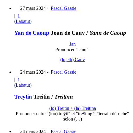
27 mars 2024
-
Pascal Gassie
|
1
(Labatut)
Yan de Caoup
Joan de Cauv
/
Yann de Caoup
Jan
Prononcer "Jann".
(lo,eth) Cauv
24 mars 2024
-
Pascal Gassie
|
1
(Labatut)
Treytin
Treitin
/
Treïtinn
(lo) Treitin + (la) Treitina
Prononcer entre "(lou) treÿti" et "treÿting". "terrain défriché"
selon (…)
24 mars 2024
-
Pascal Gassie