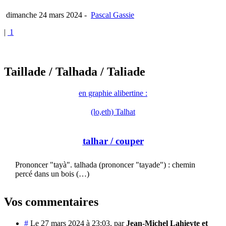
dimanche 24 mars 2024
-
Pascal Gassie
|
1
Taillade
/ Talhada
/ Taliade
en graphie alibertine :
(lo,eth) Talhat
talhar
/ couper
Prononcer "tayà". talhada (prononcer "tayade") : chemin
percé dans un bois (…)
Vos commentaires
#
Le 27 mars 2024 à 23:03
,
par
Jean-Michel Lahieyte et