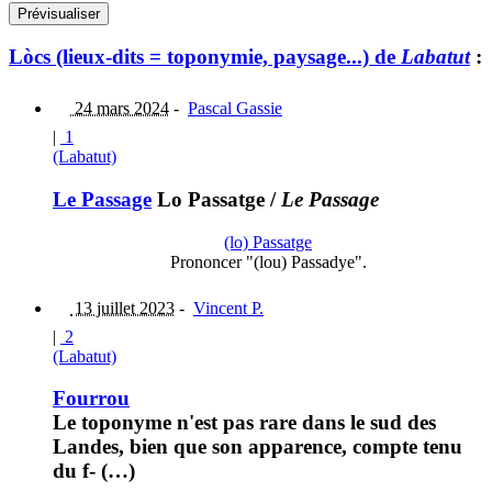
Lòcs (lieux-dits = toponymie, paysage...) de
Labatut
:
24 mars 2024
-
Pascal Gassie
|
1
(Labatut)
Le Passage
Lo Passatge
/
Le Passage
(lo) Passatge
Prononcer "(lou) Passadye".
13 juillet 2023
-
Vincent P.
|
2
(Labatut)
Fourrou
Le toponyme n'est pas rare dans le sud des
Landes, bien que son apparence, compte tenu
du f- (…)