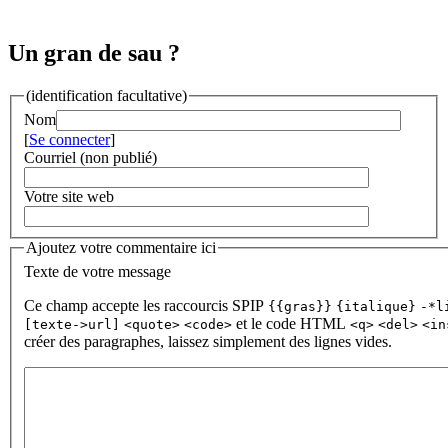
Un gran de sau ?
(identification facultative)
Nom
[
Se connecter
]
Courriel (non publié)
Votre site web
Ajoutez votre commentaire ici
Texte de votre message
Ce champ accepte les raccourcis SPIP
{{gras}}
{italique}
-*l
et le code HTML
[texte->url]
<quote>
<code>
<q>
<del>
<in
créer des paragraphes, laissez simplement des lignes vides.