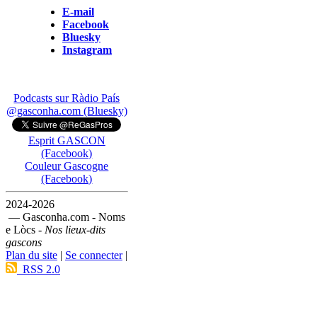
E-mail
Facebook
Bluesky
Instagram
Podcasts sur Ràdio País
@gasconha.com (Bluesky)
Esprit GASCON
(Facebook)
Couleur Gascogne
(Facebook)
2024-2026
— Gasconha.com - Noms
e Lòcs -
Nos lieux-dits
gascons
Plan du site
|
Se connecter
|
RSS 2.0