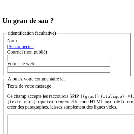
Un gran de sau ?
(identification facultative)
Nom
[
Se connecter
]
Courriel (non publié)
Votre site web
Ajoutez votre commentaire ici
Texte de votre message
Ce champ accepte les raccourcis SPIP
{{gras}}
{italique}
-*l
et le code HTML
[texte->url]
<quote>
<code>
<q>
<del>
<in
créer des paragraphes, laissez simplement des lignes vides.