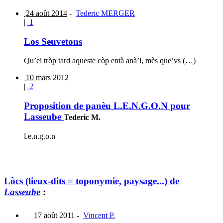
24 août 2014
-
Tederic MERGER
|
1
Los Seuvetons
Qu’ei tròp tard aqueste còp entà anà’i, mès que’vs (…)
10 mars 2012
|
2
Proposition de panèu L.E.N.G.O.N pour
Lasseube
Tederic M.
l.e.n.g.o.n
Lòcs (lieux-dits = toponymie, paysage...) de
Lasseube
:
17 août 2011
-
Vincent P.