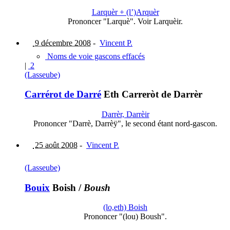
Larquèr + (l’)Arquèr
Prononcer "Larquè". Voir Larquèir.
9 décembre 2008
-
Vincent P.
Noms de voie gascons effacés
|
2
(Lasseube)
Carrérot de Darré
Eth Carreròt de Darrèr
Darrèr, Darrèir
Prononcer "Darrè, Darrèÿ", le second étant nord-gascon.
25 août 2008
-
Vincent P.
(Lasseube)
Bouix
Boish
/
Boush
(lo,eth) Boish
Prononcer "(lou) Boush".