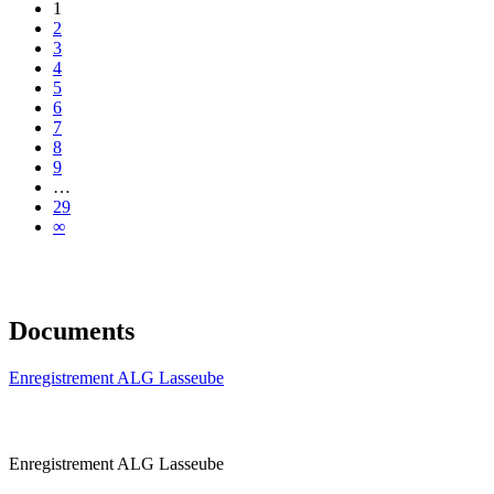
1
2
3
4
5
6
7
8
9
…
29
∞
Documents
Enregistrement ALG Lasseube
Enregistrement ALG Lasseube