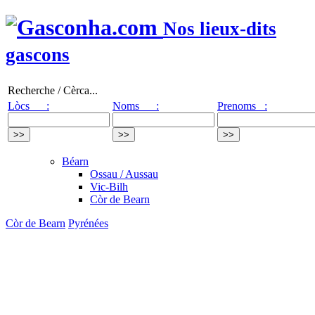
Nos lieux-dits
gascons
Recherche / Cèrca...
Lòcs :
Noms :
Prenoms :
Béarn
Ossau / Aussau
Vic-Bilh
Còr de Bearn
Còr de Bearn
Pyrénées