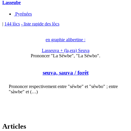
Lasseube
Pyrénées
|
144 lòcs
- liste rapide des lòcs
en graphie alibertine :
Lasseuva + (la,era) Seuva
Prononcer "La Séwbe", "La Séwbo".
seuva, sauva
/ forêt
Prononcer respectivement entre "séwbe" et "séwbo" ; entre
"sàwbe" et (…)
Articles