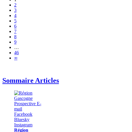
2
3
4
5
6
7
8
9
…
46
∞
Sommaire Articles
Région