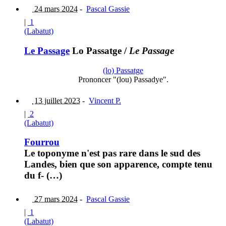
24 mars 2024
-
Pascal Gassie
|
1
(Labatut)
Le Passage
Lo Passatge
/
Le Passage
(lo) Passatge
Prononcer "(lou) Passadye".
13 juillet 2023
-
Vincent P.
|
2
(Labatut)
Fourrou
Le toponyme n'est pas rare dans le sud des
Landes, bien que son apparence, compte tenu
du f- (…)
27 mars 2024
-
Pascal Gassie
|
1
(Labatut)