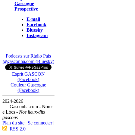
Gascogne
Prospective
E-mail
Facebook
Bluesky
Instagram
Podcasts sur Ràdio País
@gasconha.com (Bluesky)
Esprit GASCON
(Facebook)
Couleur Gascogne
(Facebook)
2024-2026
— Gasconha.com - Noms
e Lòcs -
Nos lieux-dits
gascons
Plan du site
|
Se connecter
|
RSS 2.0