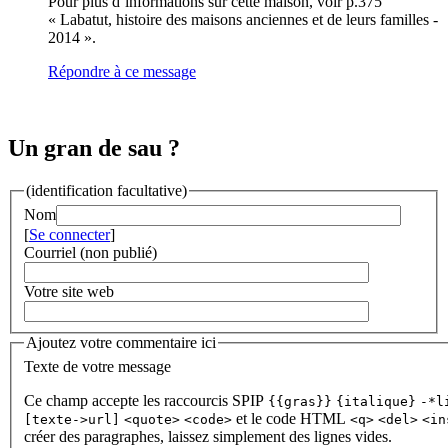
Pour plus d’informations sur cette maison, voir p.375
« Labatut, histoire des maisons anciennes et de leurs familles -
2014 ».
Répondre à ce message
Un gran de sau ?
(identification facultative)
Nom
[
Se connecter
]
Courriel (non publié)
Votre site web
Ajoutez votre commentaire ici
Texte de votre message
Ce champ accepte les raccourcis SPIP
{{gras}}
{italique}
-*l
et le code HTML
[texte->url]
<quote>
<code>
<q>
<del>
<in
créer des paragraphes, laissez simplement des lignes vides.