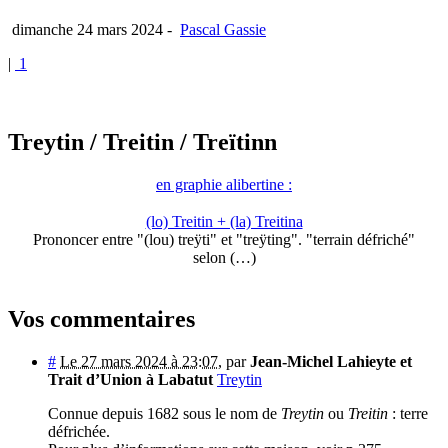
dimanche 24 mars 2024
-
Pascal Gassie
|
1
Treytin
/ Treitin
/ Treïtinn
en graphie alibertine :
(lo) Treitin + (la) Treitina
Prononcer entre "(lou) treÿti" et "treÿting". "terrain défriché"
selon (…)
Vos commentaires
#
Le 27 mars 2024 à 23:07
,
par
Jean-Michel Lahieyte et
Trait d’Union à Labatut
Treytin
Connue depuis 1682 sous le nom de
Treytin
ou
Treitin
: terre
défrichée.