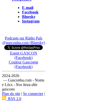
E-mail
Facebook
Bluesky
Instagram
Podcasts sur Ràdio País
@gasconha.com (Bluesky)
Esprit GASCON
(Facebook)
Couleur Gascogne
(Facebook)
2024-2026
— Gasconha.com - Noms
e Lòcs -
Nos lieux-dits
gascons
Plan du site
|
Se connecter
|
RSS 2.0