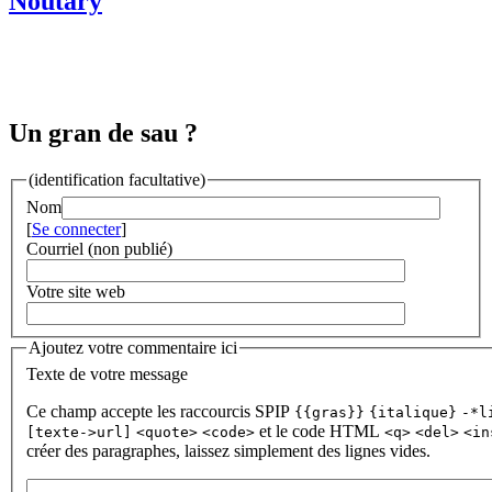
Noutary
Un gran de sau ?
(identification facultative)
Nom
[
Se connecter
]
Courriel (non publié)
Votre site web
Ajoutez votre commentaire ici
Texte de votre message
Ce champ accepte les raccourcis SPIP
{{gras}}
{italique}
-*l
et le code HTML
[texte->url]
<quote>
<code>
<q>
<del>
<in
créer des paragraphes, laissez simplement des lignes vides.