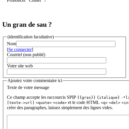
Prononcer "Coutét" ?
Un gran de sau ?
(identification facultative)
Nom
[
Se connecter
]
Courriel (non publié)
Votre site web
Ajoutez votre commentaire ici
Texte de votre message
Ce champ accepte les raccourcis SPIP
{{gras}}
{italique}
-*l
et le code HTML
[texte->url]
<quote>
<code>
<q>
<del>
<in
créer des paragraphes, laissez simplement des lignes vides.