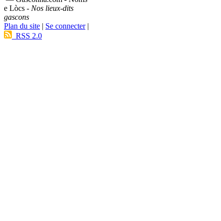
e Lòcs -
Nos lieux-dits
gascons
Plan du site
|
Se connecter
|
RSS 2.0