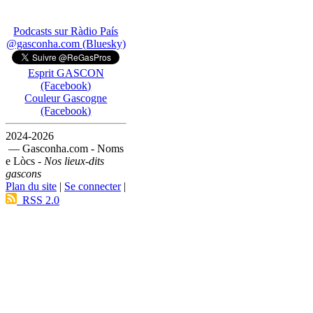
Podcasts sur Ràdio País
@gasconha.com (Bluesky)
Esprit GASCON
(Facebook)
Couleur Gascogne
(Facebook)
2024-2026
— Gasconha.com - Noms
e Lòcs -
Nos lieux-dits
gascons
Plan du site
|
Se connecter
|
RSS 2.0