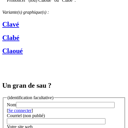
Prononcer "(lou) Claouè" ou "Clabè".
Variante(s) graphique(s) :
Clavé
Clabé
Claoué
Un gran de sau ?
(identification facultative)
Nom
[
Se connecter
]
Courriel (non publié)
Votre site web