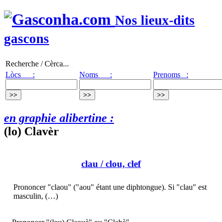
Nos lieux-dits
gascons
Recherche / Cèrca...
Lòcs :
Noms :
Prenoms :
en graphie alibertine :
(lo) Clavèr
clau
/ clou, clef
Prononcer "claou" ("aou" étant une diphtongue). Si "clau" est
masculin, (…)