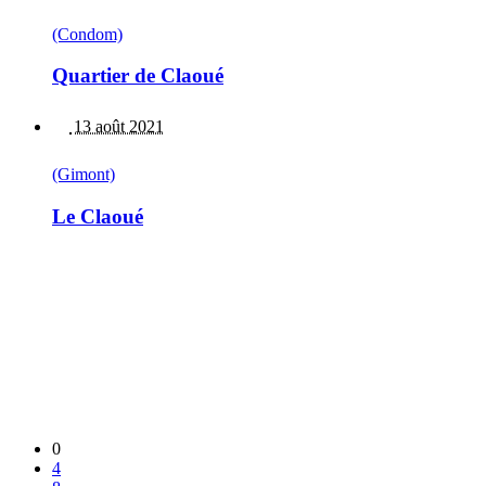
(Condom)
Quartier de Claoué
13 août 2021
(Gimont)
Le Claoué
0
4