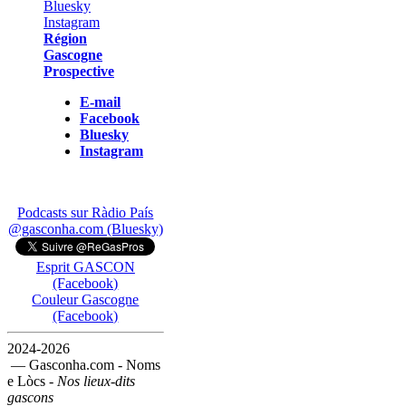
Région
Gascogne
Prospective
E-mail
Facebook
Bluesky
Instagram
Podcasts sur Ràdio País
@gasconha.com (Bluesky)
Esprit GASCON
(Facebook)
Couleur Gascogne
(Facebook)
2024-2026
— Gasconha.com - Noms
e Lòcs -
Nos lieux-dits
gascons