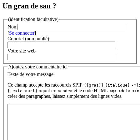
Un gran de sau ?
(identification facultative)
Nom
[
Se connecter
]
Courriel (non publié)
Votre site web
Ajoutez votre commentaire ici
Texte de votre message
Ce champ accepte les raccourcis SPIP
{{gras}}
{italique}
-*l
et le code HTML
[texte->url]
<quote>
<code>
<q>
<del>
<in
créer des paragraphes, laissez simplement des lignes vides.