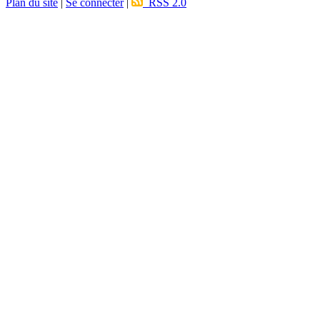
Plan du site
|
Se connecter
|
RSS 2.0