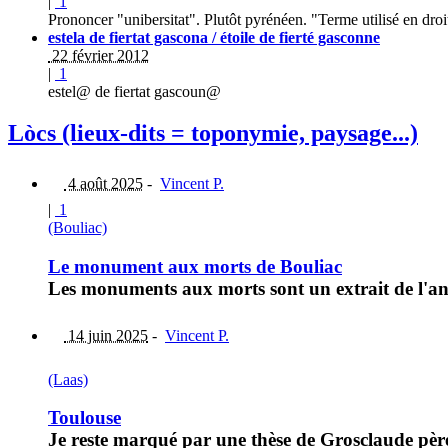
|
1
Prononcer "unibersitat". Plutôt pyrénéen. "Terme utilisé en dro
estela de fiertat gascona / étoile de fierté gasconne
22 février 2012
|
1
estel@ de fiertat gascoun@
Lòcs (lieux-dits = toponymie, paysage...)
4 août 2025
-
Vincent P.
|
1
(Bouliac)
Le monument aux morts de Bouliac
Les monuments aux morts sont un extrait de l'ann
14 juin 2025
-
Vincent P.
(Laas)
Toulouse
Je reste marqué par une thèse de Grosclaude pèr