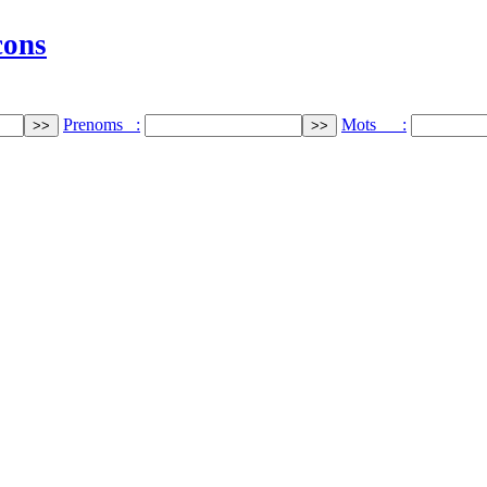
cons
Prenoms :
Mots :