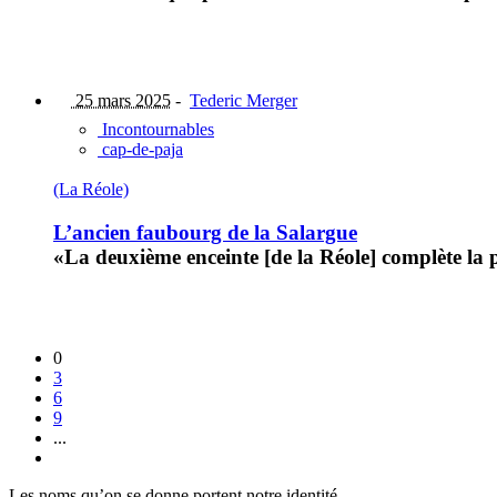
25 mars 2025
-
Tederic Merger
Incontournables
cap-de-paja
(La Réole)
L’ancien faubourg de la Salargue
«La deuxième enceinte [de la Réole] complète la pr
0
3
6
9
...
Les noms qu’on se donne portent notre identité.