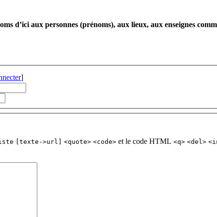
ms d’ici aux personnes (prénoms), aux lieux, aux enseignes commercia
nnecter
]
et le code HTML
iste
[texte->url]
<quote>
<code>
<q>
<del>
<i