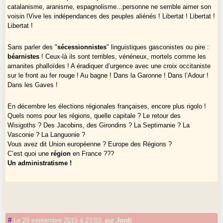
catalanisme, aranisme, espagnolisme...personne ne semble aimer son
voisin !Vive les indépendances des peuples aliénés ! Libertat ! Libertat !
Libertat !
Sans parler des "
sécessionnistes
" linguistiques gasconistes ou pire :
béarnistes
! Ceux-là ils sont terribles, vénéneux, mortels comme les
amanites phalloïdes ! A éradiquer d’urgence avec une croix occitaniste
sur le front au fer rouge ! Au bagne ! Dans la Garonne ! Dans l’Adour !
Dans les Gaves !
En décembre les élections régionales françaises, encore plus rigolo !
Quels noms pour les régions, quelle capitale ? Le retour des
Wisigoths ? Des Jacobins, des Girondins ? La Septimanie ? La
Vasconie ? La Languonie ?
Vous avez dit Union européenne ? Europe des Régions ?
C’est quoi une
région
en France ???
Un administratisme !
#
Le 29 septembre 2015 à 23:03
,
par
Jordi