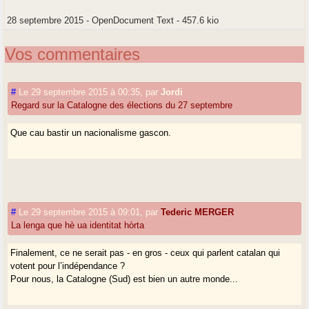
28 septembre 2015
-
OpenDocument Text
-
457.6 kio
Vos commentaires
#
Le 29 septembre 2015 à 00:35
,
par
Jordi
Regard sur la Catalogne des élections du 27 septembre
Que cau bastir un nacionalisme gascon.
#
Le 29 septembre 2015 à 09:01
,
par
Tederic MERGER
La lenga que hè ua identitat hòrta
Finalement, ce ne serait pas - en gros - ceux qui parlent catalan qui
votent pour l’indépendance ?
Pour nous, la Catalogne (Sud) est bien un autre monde...