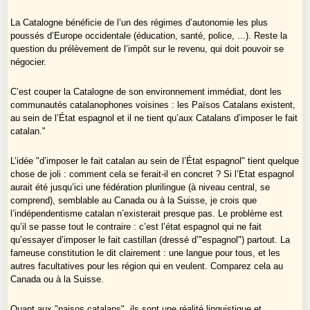
La Catalogne bénéficie de l’un des régimes d’autonomie les plus
poussés d’Europe occidentale (éducation, santé, police, ...). Reste la
question du prélèvement de l’impôt sur le revenu, qui doit pouvoir se
négocier.
C’est couper la Catalogne de son environnement immédiat, dont les
communautés catalanophones voisines : les Països Catalans existent,
au sein de l’État espagnol et il ne tient qu’aux Catalans d’imposer le fait
catalan."
L’idée "d’imposer le fait catalan au sein de l’État espagnol" tient quelque
chose de joli : comment cela se ferait-il en concret ? Si l’Etat espagnol
aurait été jusqu’ici une fédération plurilingue (à niveau central, se
comprend), semblable au Canada ou à la Suisse, je crois que
l’indépendentisme catalan n’existerait presque pas. Le problème est
qu’il se passe tout le contraire : c’est l’état espagnol qui ne fait
qu’essayer d’imposer le fait castillan (dressé d’"espagnol") partout. La
fameuse constitution le dit clairement : une langue pour tous, et les
autres facultatives pour les région qui en veulent. Comparez cela au
Canada ou à la Suisse.
Quant aux "paisos catalans", ils sont une réalité linguistique et