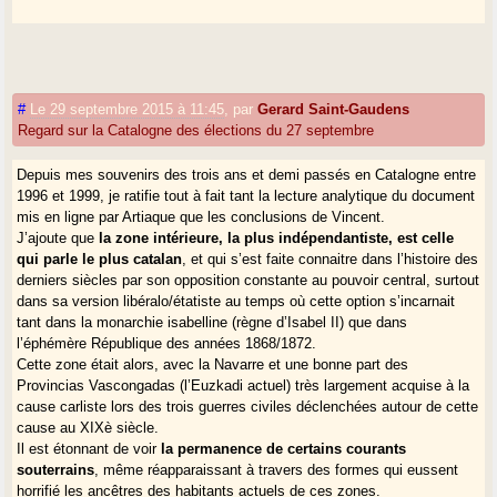
Dans cette optique, les résultats dans le Val d’Aran sont intéressants :
le seul député aranais est issu des rangs de Ciudadanos, et
l’indépendantisme y est à son plus faible niveau dans toute la
Generalitat.
#
Le 29 septembre 2015 à 11:45
,
par
Gerard Saint-Gaudens
Regard sur la Catalogne des élections du 27 septembre
MAPA ¿Cómo se distribuye el voto independentista en Catalunya ?
Depuis mes souvenirs des trois ans et demi passés en Catalogne entre
On lit des analyses assez désagréables sous la plume d’occitanistes
1996 et 1999, je ratifie tout à fait tant la lecture analytique du document
en vue qui expliquent ce vote du fait des migrants castillanophones. Je
mis en ligne par Artiaque que les conclusions de Vincent.
suis ouvert à ce genre d’analyses (cela explique pour partie le vote
J’ajoute que
la zone intérieure, la plus indépendantiste, est celle
Ciudadanos dans la banlieue de Barcelone) mais les migrants
qui parle le plus catalan
, et qui s’est faite connaitre dans l’histoire des
catalanophones avec résidence secondaire sont au moins aussi
derniers siècles par son opposition constante au pouvoir central, surtout
nombreux en Val d’Aran. Bref, cela n’a pas lieu d’être : la haine des
dans sa version libéralo/étatiste au temps où cette option s’incarnait
Castillans par l’occitanisme institutionnel, par imitation du catalanisme,
tant dans la monarchie isabelline (règne d’Isabel II) que dans
est franchement ridicule.
l’éphémère République des années 1868/1872.
Cette zone était alors, avec la Navarre et une bonne part des
Provincias Vascongadas (l’Euzkadi actuel) très largement acquise à la
Il est clair que le Val d’Aran, dans sa majorité, ne se sent pas concerné
cause carliste lors des trois guerres civiles déclenchées autour de cette
par le processus catalan, n’est pas sensible au romantisme du
cause au XIXè siècle.
nationalisme catalan, pour des raisons évidentes :
vallée pyrénéenne
Il est étonnant de voir
la permanence de certains courants
lointaine
, reliée par un tunnel qui donne autant sur l’Aragon que sur la
souterrains
, même réapparaissant à travers des formes qui eussent
Catalogne, de langue vernaculaire gasconne, dite immuablement
horrifié les ancêtres des habitants actuels de ces zones.
"aranaise" par les autochtones, le Val d’Aran a développé une