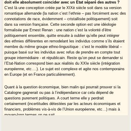
doit elle absolument coincider avec un Etat séparé des autres ?
C’est là une conception créée par le XIXè siècle soit dans sa version
romantique allemande (la nation c’est l’ethnie – pas forcément avec des
connotations de race, évidemment – cristallisée politiquement) soit
dans sa version française. Cette seconde option est une idéologie
formalisée par Ernest Renan : une nation c’est la volonté d’être
politiquement ensemble, quitte ensuite à oublier qu’elle peut intégrer
des ethnies différentes en remodelant les individus comme s’ils étaient
membre du même groupe ethno-lingusitique : c’est le modèle libéral –
puisque basé sur les individus avec refus de prendre en compte tout
groupe intermédiaire - et républicain. Reste qu’on peut se demander si
l’Etat-Nation correspond bien aux réalités du XXIe siècle (intégration
européenne, etc….). Le sujet est complexe et agite nos contemporains
en Europe (et en France particulièrement).
Quant à la question économique, bien malin qui pourrait prouver si la
Catalogne gagnerait ou pas à l’indépendance car cela dépend de
questions purement politiques. A court terme elle y perdrait
certainement (incertitudes détestées par les acteurs économiques et
financiers, problèmes vis-à-vis de l’Union européenne, etc…) mais à
moyen-long termes,on ne sait …
Nosauts qu’avèm autas questions e dificultats qu’aquera e