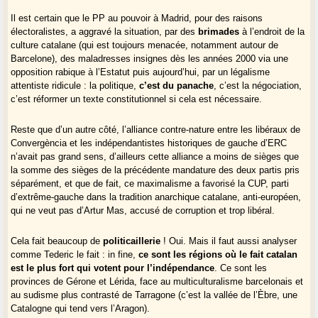
Il est certain que le PP au pouvoir à Madrid, pour des raisons
électoralistes, a aggravé la situation, par des
brimades
à l’endroit de la
culture catalane (qui est toujours menacée, notamment autour de
Barcelone), des maladresses insignes dès les années 2000 via une
opposition rabique à l’Estatut puis aujourd’hui, par un légalisme
attentiste ridicule : la politique,
c’est du panache
, c’est la négociation,
c’est réformer un texte constitutionnel si cela est nécessaire.
Reste que d’un autre côté, l’alliance contre-nature entre les libéraux de
Convergència et les indépendantistes historiques de gauche d’ERC
n’avait pas grand sens, d’ailleurs cette alliance a moins de sièges que
la somme des sièges de la précédente mandature des deux partis pris
séparément, et que de fait, ce maximalisme a favorisé la CUP, parti
d’extrême-gauche dans la tradition anarchique catalane, anti-européen,
qui ne veut pas d’Artur Mas, accusé de corruption et trop libéral.
Cela fait beaucoup de
politicaillerie
! Oui. Mais il faut aussi analyser
comme Tederic le fait : in fine,
ce sont les régions où le fait catalan
est le plus fort qui votent pour l’indépendance
. Ce sont les
provinces de Gérone et Lérida, face au multiculturalisme barcelonais et
au sudisme plus contrasté de Tarragone (c’est la vallée de l’Èbre, une
Catalogne qui tend vers l’Aragon).