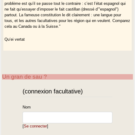
espagnol. C’est évidemment le second scénario qui c’est imposé. Tout
problème est qu’il se passe tout le contraire : c’est l’état espagnol qui
le reste suit de cela.
ne fait qu’essayer d’imposer le fait castillan (dressé d’"espagnol")
partout. La fameuse constitution le dit clairement : une langue pour
tous, et les autres facultatives pour les région qui en veulent. Comparez
cela au Canada ou à la Suisse."
Qu’ei vertat
Un gran de sau ?
(connexion facultative)
Nom
[
Se connecter
]