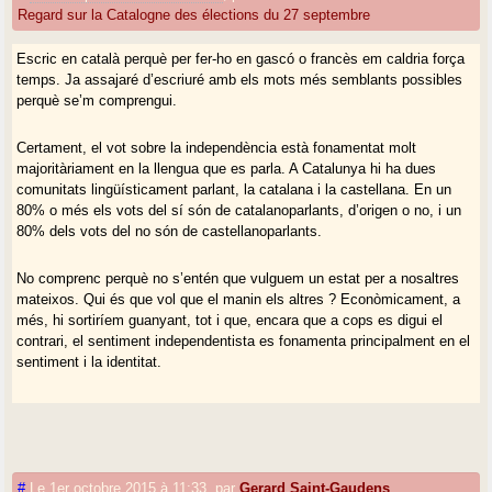
Regard sur la Catalogne des élections du 27 septembre
Escric en català perquè per fer-ho en gascó o francès em caldria força
temps. Ja assajaré d’escriuré amb els mots més semblants possibles
perquè se’m comprengui.
Certament, el vot sobre la independència està fonamentat molt
majoritàriament en la llengua que es parla. A Catalunya hi ha dues
comunitats lingüísticament parlant, la catalana i la castellana. En un
80% o més els vots del sí són de catalanoparlants, d’origen o no, i un
80% dels vots del no són de castellanoparlants.
No comprenc perquè no s’entén que vulguem un estat per a nosaltres
mateixos. Qui és que vol que el manin els altres ? Econòmicament, a
més, hi sortiríem guanyant, tot i que, encara que a cops es digui el
contrari, el sentiment independentista es fonamenta principalment en el
sentiment i la identitat.
#
Le 1er octobre 2015 à 11:33
,
par
Gerard Saint-Gaudens