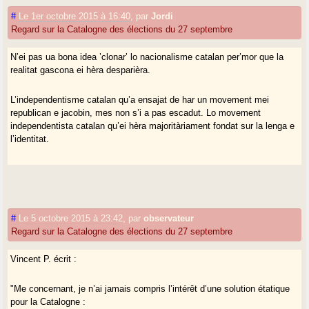
« clonar » lo nacionalisme catalan n’es benlèu pas la bona ideia !
#
Le 1er octobre 2015 à 16:40
,
par
Jordi
Regard sur la Catalogne des élections du 27 septembre
N’ei pas ua bona idea ’clonar’ lo nacionalisme catalan per’mor que la
realitat gascona ei hèra desparièra.
L’independentisme catalan qu’a ensajat de har un movement mei
republican e jacobin, mes non s’i a pas escadut. Lo movement
independentista catalan qu’ei hèra majoritàriament fondat sur la lenga e
l’identitat.
#
Le 5 octobre 2015 à 23:42
,
par
observateur
Regard sur la Catalogne des élections du 27 septembre
Vincent P. écrit :
"Me concernant, je n’ai jamais compris l’intérêt d’une solution étatique
pour la Catalogne :