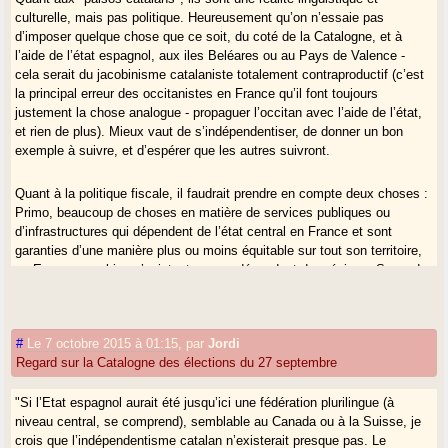
culturelle, mais pas politique. Heureusement qu’on n’essaie pas
d’imposer quelque chose que ce soit, du coté de la Catalogne, et à
l’aide de l’état espagnol, aux iles Beléares ou au Pays de Valence -
cela serait du jacobinisme catalaniste totalement contraproductif (c’est
la principal erreur des occitanistes en France qu’il font toujours
justement la chose analogue - propaguer l’occitan avec l’aide de l’état,
et rien de plus). Mieux vaut de s’indépendentiser, de donner un bon
exemple à suivre, et d’espérer que les autres suivront.
Quant à la politique fiscale, il faudrait prendre en compte deux choses :
Primo, beaucoup de choses en matière de services publiques ou
d’infrastructures qui dépendent de l’état central en France et sont
garanties d’une manière plus ou moins équitable sur tout son territoire,
en Espagne ou bien n’existent pas ou dépendent des régions. Secundo,
c’est le geouvernement Rajoy qui a déclenché le mouvement vers
l’indépendance quant il a forcé les gouvernement régionaux, le catalan
inclus, à faire l’austérité à l’échelle régionale. A ce moment, pour le
#
Le 7 octobre 2015 à 01:15
,
par
Jordi
gouvernement Mas et pour CDC (catalaniste de droite) il n’y avait que le
Regard sur la Catalogne des élections du 27 septembre
choix : ou bien assumer la responsabilité propre pour la politique du
gouvernement espagnol anticatalaniste ("les retallades les he fet perquè
les ha imposat el govern de Rajoy", com ara diu en Mas), ou bien partir
"Si l’Etat espagnol aurait été jusqu’ici une fédération plurilingue (à
dans la fuite en avant et forger une alliance avec l’opposition
niveau central, se comprend), semblable au Canada ou à la Suisse, je
catalaniste de gauche (en première ligne ERC) contre le gouvernement
crois que l’indépendentisme catalan n’existerait presque pas. Le