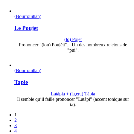
(Bourrouillan)
Le Poujet
(lo) Pojet
Prononcer "(lou) Poujétt"... Un des nombreux rejetons de
"pui".
(Bourrouillan)
Tapie
Latàpia + (la,era) Tàpia
Il semble qu’il faille prononcer "Latàpi" (accent tonique sur
ta).
1
2
3
4