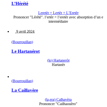
L’Hérétè
Leretèr + Lertèr + L’Eretèr
Prononcer "Lérétè". l’ertèr = l’eretèr avec absorption d’un e
intermédiaire
9 avril 2024
(Bourrouillan)
Le Hartanérot
(lo) Hartaneròt
Hartanèr
(Bourrouillan)
La Caillavère
(la,era) Calhavèra
Prononcer "Cailhaouèro"