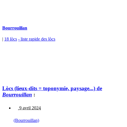
Bourrouillan
|
18 lòcs
- liste rapide des lòcs
Lòcs (lieux-dits = toponymie, paysage...) de
Bourrouillan
:
9 avril 2024
(Bourrouillan)