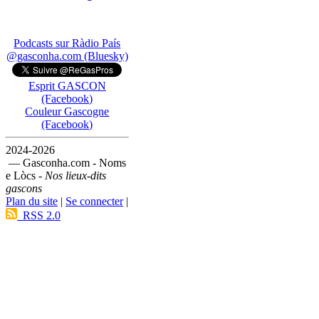
Podcasts sur Ràdio País
@gasconha.com (Bluesky)
Esprit GASCON
(Facebook)
Couleur Gascogne
(Facebook)
2024-2026
— Gasconha.com - Noms
e Lòcs -
Nos lieux-dits
gascons
Plan du site
|
Se connecter
|
RSS 2.0