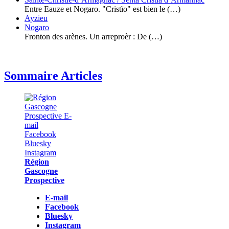
Entre Eauze et Nogaro. "Cristïo" est bien le (…)
Ayzieu
Nogaro
Fronton des arènes. Un arreproèr : De (…)
Sommaire Articles
Région
Gascogne
Prospective
E-mail
Facebook
Bluesky
Instagram