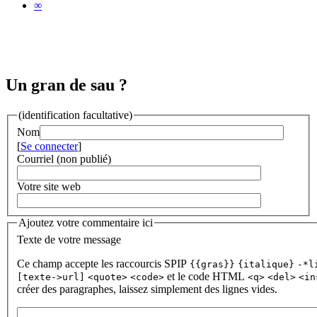
∞
Un gran de sau ?
(identification facultative)
Nom
[
Se connecter
]
Courriel (non publié)
Votre site web
Ajoutez votre commentaire ici
Texte de votre message
Ce champ accepte les raccourcis SPIP
{{gras}}
{italique}
-*l
et le code HTML
[texte->url]
<quote>
<code>
<q>
<del>
<in
créer des paragraphes, laissez simplement des lignes vides.