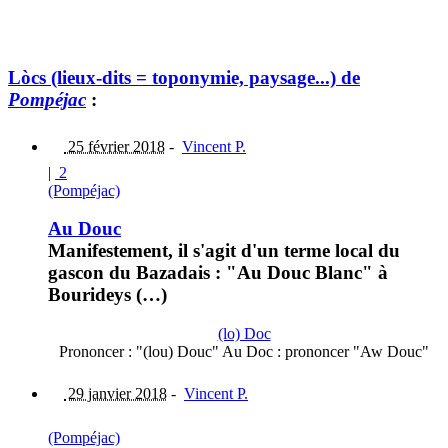
Lòcs (lieux-dits = toponymie, paysage...) de
Pompéjac
:
25 février 2018
-
Vincent P.
|
2
(Pompéjac)
Au Douc
Manifestement, il s'agit d'un terme local du
gascon du Bazadais : "Au Douc Blanc" à
Bourideys (…)
(lo) Doc
Prononcer : "(lou) Douc" Au Doc : prononcer "Aw Douc"
29 janvier 2018
-
Vincent P.
(Pompéjac)