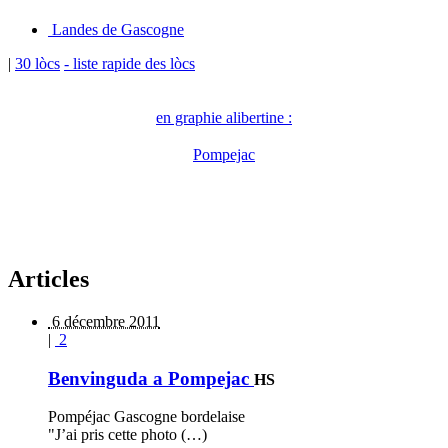
Landes de Gascogne
|
30 lòcs
- liste rapide des lòcs
en graphie alibertine :
Pompejac
Articles
6 décembre 2011
|
2
Benvinguda a Pompejac
HS
Pompéjac Gascogne bordelaise
"J’ai pris cette photo (…)