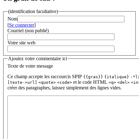
(identification facultative)
Nom
[
Se connecter
]
Courriel (non publié)
Votre site web
Ajoutez votre commentaire ici
Texte de votre message
Ce champ accepte les raccourcis SPIP
{{gras}}
{italique}
-*l
et le code HTML
[texte->url]
<quote>
<code>
<q>
<del>
<in
créer des paragraphes, laissez simplement des lignes vides.