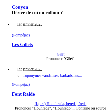
Couyon
Dérivé de coi ou colhon ?
1er janvier 2025
(Pompéjac)
Les Gillets
Gilet
Prononcer "Gilét"
1er janvier 2025
Toponymes vandalisés, barbarismes...
(Pompéjac)
Font Raide
(la,era) Hont hreda, hereda, freda
Prononcer "Hounréde", "Hounrédo"... Fontaine ou source