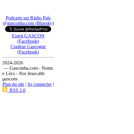
Podcasts sur Ràdio País
@gasconha.com (Bluesky)
Esprit GASCON
(Facebook)
Couleur Gascogne
(Facebook)
2024-2026
— Gasconha.com - Noms
e Lòcs -
Nos lieux-dits
gascons
Plan du site
|
Se connecter
|
RSS 2.0