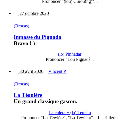
Prononcer "(lou) Curou(ng)"...
27 octobre 2020
(Brocas)
Impasse du Pignada
Bravo !-)
(lo) Pinhadar
Prononcer "Lou Pignadà".
30 avril 2020
-
Vincent P.
(Brocas)
La Téoulère
Un grand classique gascon.
Lateulèra + (la) Teulèra
Prononcer "La Téwlère", "La Téwlèro"... La Tuilerie.