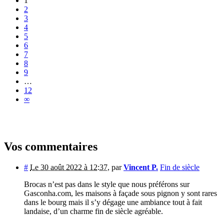
1
2
3
4
5
6
7
8
9
…
12
∞
Vos commentaires
#
Le 30 août 2022 à 12:37
,
par
Vincent P.
Fin de siècle
Brocas n’est pas dans le style que nous préférons sur
Gasconha.com, les maisons à façade sous pignon y sont rares
dans le bourg mais il s’y dégage une ambiance tout à fait
landaise, d’un charme fin de siècle agréable.