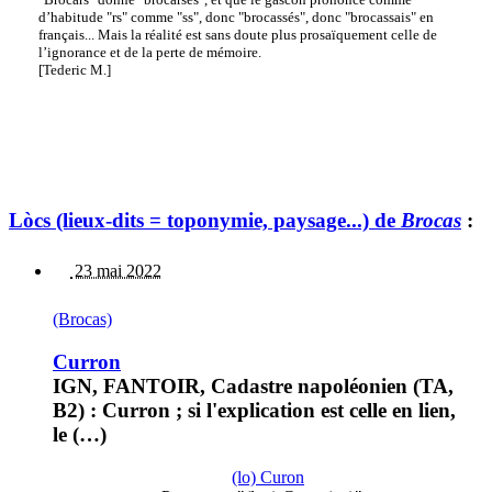
d’habitude "rs" comme "ss", donc "brocassés", donc "brocassais" en
français... Mais la réalité est sans doute plus prosaïquement celle de
l’ignorance et de la perte de mémoire.
[Tederic M.]
Lòcs (lieux-dits = toponymie, paysage...) de
Brocas
:
23 mai 2022
(Brocas)
Curron
IGN, FANTOIR, Cadastre napoléonien (TA,
B2) : Curron ; si l'explication est celle en lien,
le (…)
(lo) Curon