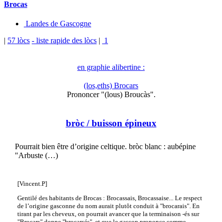
Brocas
Landes de Gascogne
|
57 lòcs
- liste rapide des lòcs
|
1
en graphie alibertine :
(los,eths) Brocars
Prononcer "(lous) Broucàs".
bròc
/ buisson épineux
Pourrait bien être d’origine celtique. bròc blanc : aubépine
"Arbuste (…)
[Vincent.P]
Gentilé des habitants de Brocas : Brocassais, Brocassaise... Le respect
de l’origine gasconne du nom aurait plutôt conduit à "brocarais". En
tirant par les cheveux, on pourrait avancer que la terminaison -és sur
"Brocars" donne "brocarsés", et que le gascon prononce comme