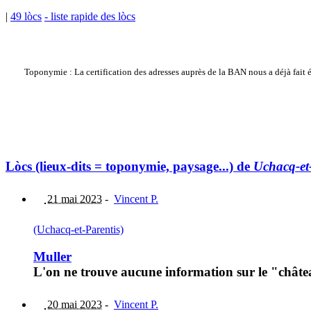
|
49 lòcs
- liste rapide des lòcs
Toponymie : La certification des adresses auprès de la BAN nous a déjà fait
Lòcs (lieux-dits = toponymie, paysage...) de
Uchacq-et
21 mai 2023
-
Vincent P.
(Uchacq-et-Parentis)
Muller
L'on ne trouve aucune information sur le "châte
20 mai 2023
-
Vincent P.