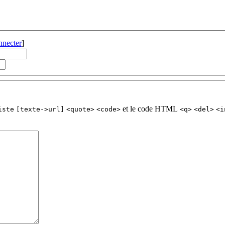
nnecter
]
et le code HTML
iste
[texte->url]
<quote>
<code>
<q>
<del>
<i