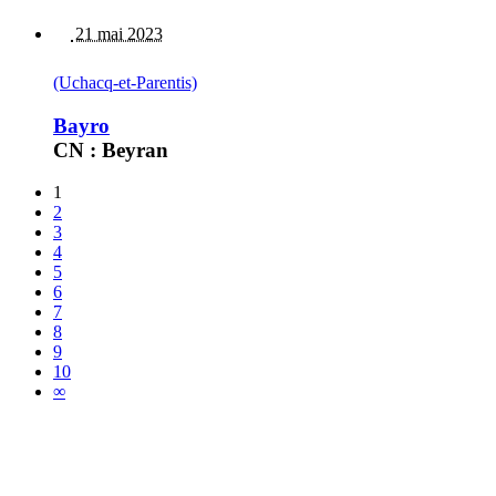
21 mai 2023
(Uchacq-et-Parentis)
Bayro
CN : Beyran
1
2
3
4
5
6
7
8
9
10
∞