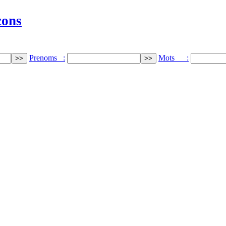
cons
Prenoms :
Mots :