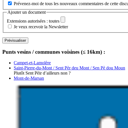
Prévenez-moi de tous les nouveaux commentaires de cette discu
Ajouter un document
Extensions autorisées : toutes
Je veux recevoir la Newsletter
Punts vesins / communes voisines (≤ 16km) :
Campet-et-Lamolère
Saint-Pierre-du-Mont / Sent Pèr deu Mont / Sen Pè dou Moun
Plutôt Sent Pèir d’ailleurs non ?
Mont-de-Marsan