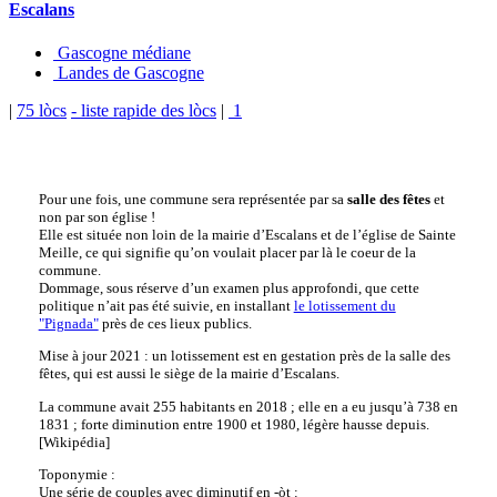
Escalans
Gascogne médiane
Landes de Gascogne
|
75 lòcs
- liste rapide des lòcs
|
1
Pour une fois, une commune sera représentée par sa
salle des fêtes
et
non par son église !
Elle est située non loin de la mairie d’Escalans et de l’église de Sainte
Meille, ce qui signifie qu’on voulait placer par là le coeur de la
commune.
Dommage, sous réserve d’un examen plus approfondi, que cette
politique n’ait pas été suivie, en installant
le lotissement du
"Pignada"
près de ces lieux publics.
Mise à jour 2021 : un lotissement est en gestation près de la salle des
fêtes, qui est aussi le siège de la mairie d’Escalans.
La commune avait 255 habitants en 2018 ; elle en a eu jusqu’à 738 en
1831 ; forte diminution entre 1900 et 1980, légère hausse depuis.
[Wikipédia]
Toponymie :
Une série de couples avec diminutif en -òt :