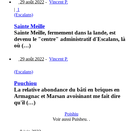
29 août 2022
-
Vincent P.
|
1
(Escalans)
Sainte Meille
Sainte Meille, fermement dans la lande, est
devenu le "centre" administratif d'Escalans, là
où (…)
29 août 2022
-
Vincent P.
(Escalans)
Pouchiou
La relative abondance du bâti en briques en
Armagnac et Marsan avoisinant me fait dire
qu'il (…)
Poishiu
Voir aussi Puisheu. .