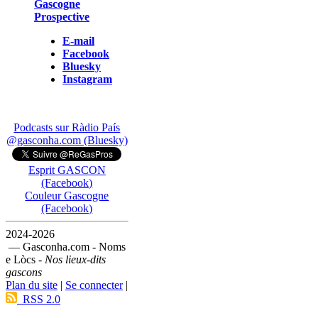
Gascogne
Prospective
E-mail
Facebook
Bluesky
Instagram
Podcasts sur Ràdio País
@gasconha.com (Bluesky)
Esprit GASCON
(Facebook)
Couleur Gascogne
(Facebook)
2024-2026
— Gasconha.com - Noms
e Lòcs -
Nos lieux-dits
gascons
Plan du site
|
Se connecter
|
RSS 2.0