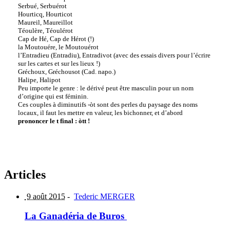
Serbué, Serbuérot
Hourticq, Hourticot
Maureil, Maureillot
Téoulère, Téoulérot
Cap de Hé, Cap de Hérot (!)
la Moutouére, le Moutouérot
l’Entradieu (Entradiu), Entradivot (avec des essais divers pour l’écrire
sur les cartes et sur les lieux !)
Gréchoux, Gréchousot (Cad. napo.)
Halipe, Halipot
Peu importe le genre : le dérivé peut être masculin pour un nom
d’origine qui est féminin.
Ces couples à diminutifs -òt sont des perles du paysage des noms
locaux, il faut les mettre en valeur, les bichonner, et d’abord
prononcer le t final : òtt !
Articles
9 août 2015
-
Tederic MERGER
La Ganadéria de Buros