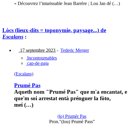
« Découvrez l’intarissable Jean Barrère ; Lou Jan dé (…)
Lòcs (lieux-dits = toponymie, paysage...) de
Escalans
:
17 septembre 2023
-
Tederic Merger
Incontournables
cap-de-paja
(Escalans)
Prumé Pas
Aqueth nom "Prumé Pas" que m'a encantat, e
que'm soi arrestat entà prénguer la fòto,
mei (…)
(lo) Prumèr Pas
Pron."(lou) Prumè Pass"