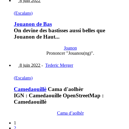
8 juin 2022
(Escalans)
Jouanon de Bas
On devine des bastisses aussi belles que
Jouanon de Haut...
Joanon
Prononcer "Jouanou(ng)".
8 juin 2022
-
Tederic Merger
(Escalans)
Camedaouillè
Cama d'aolhèr
IGN : Camedaouille OpenStreetMap :
Camedaouillè
Cama d’aolhèr
1
2