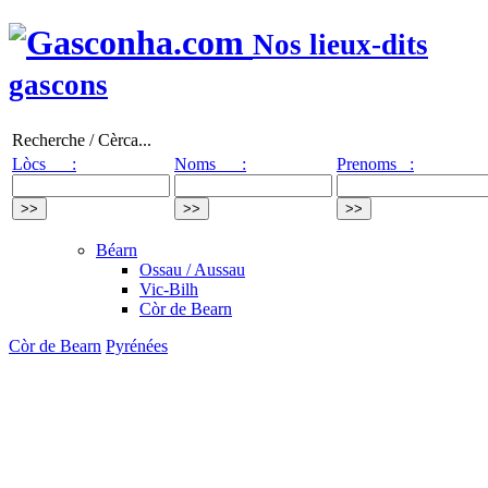
Nos lieux-dits
gascons
Recherche / Cèrca...
Lòcs :
Noms :
Prenoms :
Béarn
Ossau / Aussau
Vic-Bilh
Còr de Bearn
Còr de Bearn
Pyrénées