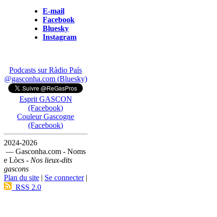
E-mail
Facebook
Bluesky
Instagram
Podcasts sur Ràdio País
@gasconha.com (Bluesky)
Esprit GASCON
(Facebook)
Couleur Gascogne
(Facebook)
2024-2026
— Gasconha.com - Noms
e Lòcs -
Nos lieux-dits
gascons
Plan du site
|
Se connecter
|
RSS 2.0