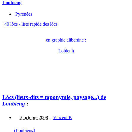
Loubieng
Pyrénées
|
40 lòcs
- liste rapide des lòcs
en graphie alibertine :
Lobienh
Lòcs (lieux-dits = toponymie, paysage...) de
Loubieng
:
3 octobre 2008
-
Vincent P.
(Loubieng)