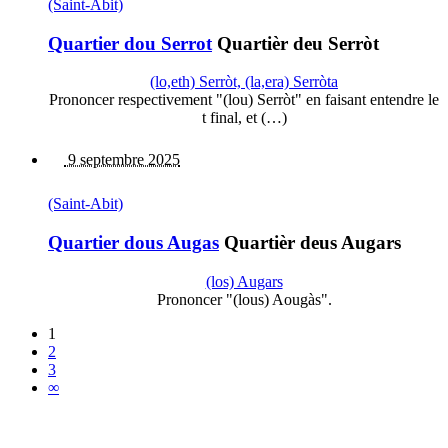
(Saint-Abit)
Quartier dou Serrot
Quartièr deu Serròt
(lo,eth) Serròt, (la,era) Serròta
Prononcer respectivement "(lou) Serròt" en faisant entendre le
t final, et (…)
9 septembre 2025
(Saint-Abit)
Quartier dous Augas
Quartièr deus Augars
(los) Augars
Prononcer "(lous) Aougàs".
1
2
3
∞