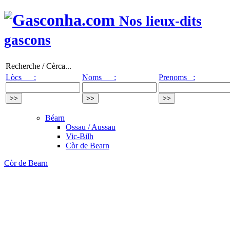
Nos lieux-dits
gascons
Recherche / Cèrca...
Lòcs :
Noms :
Prenoms :
Béarn
Ossau / Aussau
Vic-Bilh
Còr de Bearn
Còr de Bearn