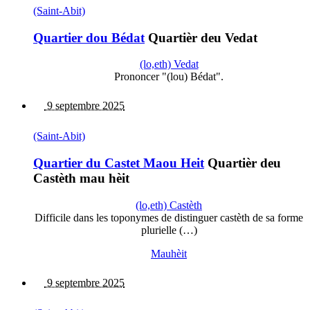
(Saint-Abit)
Quartier dou Bédat
Quartièr deu Vedat
(lo,eth) Vedat
Prononcer "(lou) Bédat".
9 septembre 2025
(Saint-Abit)
Quartier du Castet Maou Heit
Quartièr deu
Castèth mau hèit
(lo,eth) Castèth
Difficile dans les toponymes de distinguer castèth de sa forme
plurielle (…)
Mauhèit
9 septembre 2025