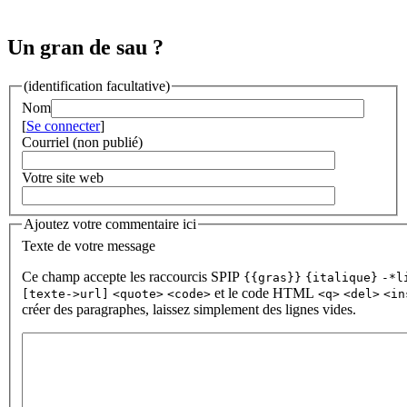
Un gran de sau ?
(identification facultative)
Nom
[
Se connecter
]
Courriel (non publié)
Votre site web
Ajoutez votre commentaire ici
Texte de votre message
Ce champ accepte les raccourcis SPIP
{{gras}}
{italique}
-*l
et le code HTML
[texte->url]
<quote>
<code>
<q>
<del>
<in
créer des paragraphes, laissez simplement des lignes vides.