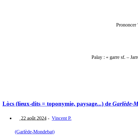
Prononcer 
Palay : « garre sf. – Jar
Lòcs (lieux-dits = toponymie, paysage...) de
Garlède-
22 août 2024
-
Vincent P.
(Garlède-Mondebat)