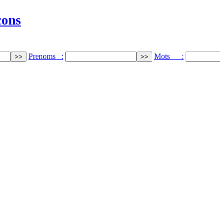
cons
Prenoms :
Mots :