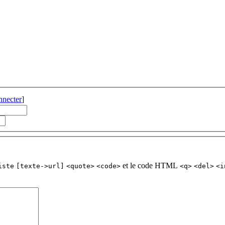
nnecter
]
et le code HTML
iste
[texte->url]
<quote>
<code>
<q>
<del>
<i