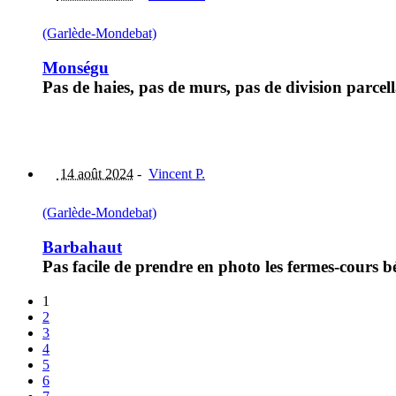
(Garlède-Mondebat)
Monségu
Pas de haies, pas de murs, pas de division parcel
14 août 2024
-
Vincent P.
(Garlède-Mondebat)
Barbahaut
Pas facile de prendre en photo les fermes-cours 
1
2
3
4
5
6