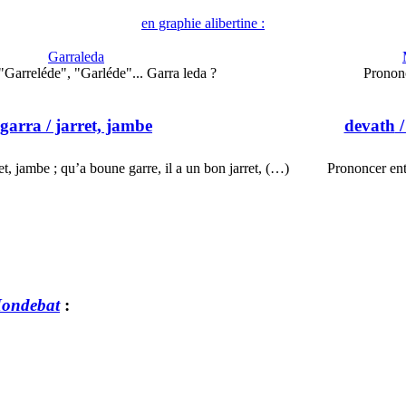
en graphie alibertine :
Garraleda
"Garreléde", "Garléde"... Garra leda ?
Pronon
garra
/ jarret, jambe
devath
/
ret, jambe ; qu’a boune garre, il a un bon jarret, (…)
Prononcer ent
Mondebat
: