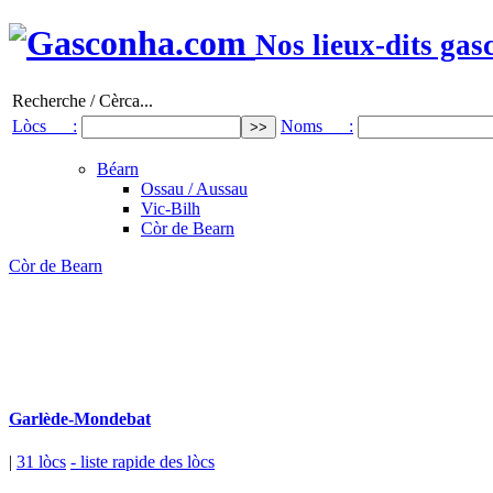
Nos lieux-dits gas
Recherche / Cèrca...
Lòcs :
Noms :
Béarn
Ossau / Aussau
Vic-Bilh
Còr de Bearn
Còr de Bearn
Garlède-Mondebat
|
31 lòcs
- liste rapide des lòcs