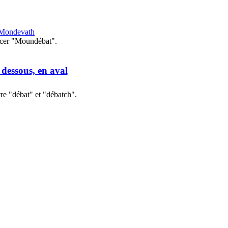
Mondevath
cer "Moundébat".
 dessous, en aval
re "débat" et "débatch".