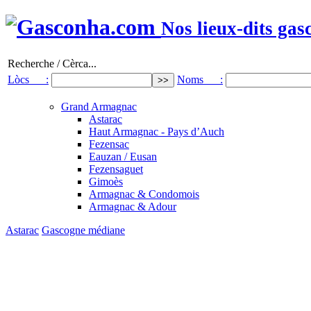
Nos lieux-dits gas
Recherche / Cèrca...
Lòcs :
Noms :
Grand Armagnac
Astarac
Haut Armagnac - Pays d’Auch
Fezensac
Eauzan / Eusan
Fezensaguet
Gimoès
Armagnac & Condomois
Armagnac & Adour
Astarac
Gascogne médiane