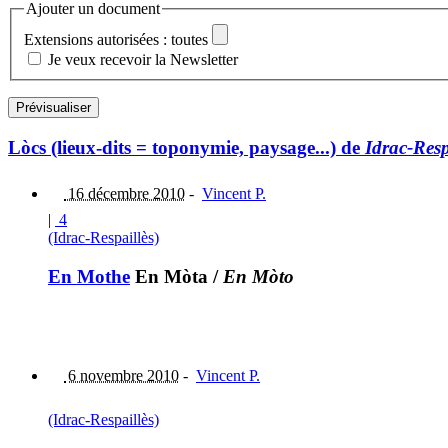
Ajouter un document
Extensions autorisées : toutes
Je veux recevoir la Newsletter
Lòcs (lieux-dits = toponymie, paysage...) de
Idrac-Resp
16 décembre 2010
-
Vincent P.
|
4
(Idrac-Respaillès)
En Mothe
En Mòta
/
En Mòto
6 novembre 2010
-
Vincent P.
(Idrac-Respaillès)