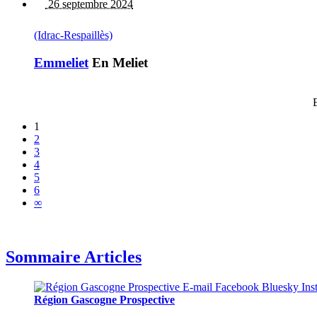
26 septembre 2024
(Idrac-Respaillès)
Emmeliet
En Meliet
1
2
3
4
5
6
∞
Sommaire Articles
Région Gascogne Prospective