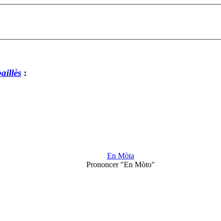
aillès
:
En Mòta
Prononcer "En Mòto"