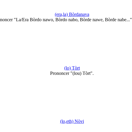
(era,la) Bòrdanava
noncer "La/Era Bòrdo nawo, Bòrdo nabo, Bòrde nawe, Bòrde nabe...
(lo) Tòrt
Prononcer "(lou) Tòrt".
(lo,eth) Nòvi