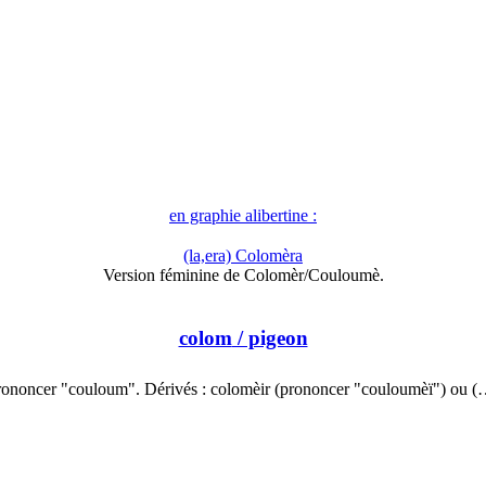
en graphie alibertine :
(la,era) Colomèra
Version féminine de Colomèr/Couloumè.
colom
/ pigeon
rononcer "couloum". Dérivés : colomèir (prononcer "couloumèï") ou (