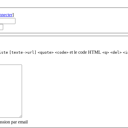
nnecter
]
et le code HTML
iste
[texte->url]
<quote>
<code>
<q>
<del>
<i
ssion par email