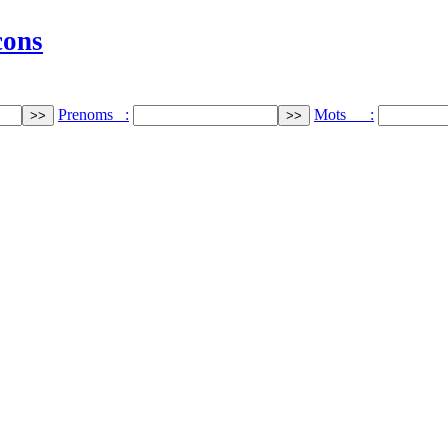
cons
Prenoms :
Mots :