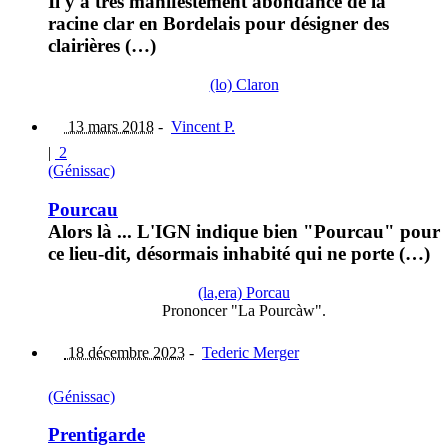
Il y a très manifestement abondance de la
racine clar en Bordelais pour désigner des
clairières (…)
(lo) Claron
13 mars 2018
-
Vincent P.
|
2
(Génissac)
Pourcau
Alors là ... L'IGN indique bien "Pourcau" pour
ce lieu-dit, désormais inhabité qui ne porte (…)
(la,era) Porcau
Prononcer "La Pourcàw".
18 décembre 2023
-
Tederic Merger
(Génissac)
Prentigarde