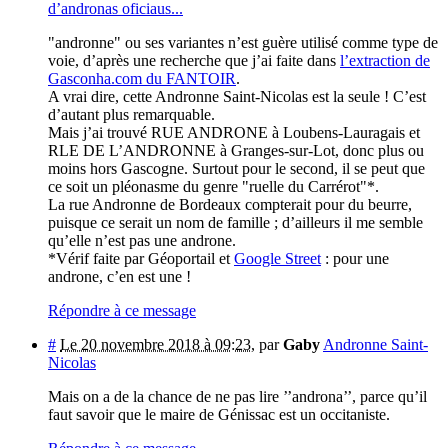
d’andronas oficiaus...
"andronne" ou ses variantes n’est guère utilisé comme type de
voie, d’après une recherche que j’ai faite dans
l’extraction de
Gasconha.com du FANTOIR
.
A vrai dire, cette Andronne Saint-Nicolas est la seule ! C’est
d’autant plus remarquable.
Mais j’ai trouvé RUE ANDRONE à Loubens-Lauragais et
RLE DE L’ANDRONNE à Granges-sur-Lot, donc plus ou
moins hors Gascogne. Surtout pour le second, il se peut que
ce soit un pléonasme du genre "ruelle du Carrérot"*.
La rue Andronne de Bordeaux compterait pour du beurre,
puisque ce serait un nom de famille ; d’ailleurs il me semble
qu’elle n’est pas une androne.
*Vérif faite par Géoportail et
Google Street
: pour une
androne, c’en est une !
Répondre à ce message
#
Le 20 novembre 2018 à 09:23
,
par
Gaby
Andronne Saint-
Nicolas
Mais on a de la chance de ne pas lire ’’androna’’, parce qu’il
faut savoir que le maire de Génissac est un occitaniste.