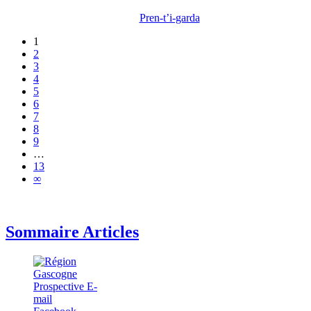
Pren-t’i-garda
1
2
3
4
5
6
7
8
9
…
13
∞
Sommaire Articles