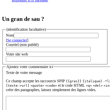
Répondre à ce message
Un gran de sau ?
(identification facultative)
Nom
[
Se connecter
]
Courriel (non publié)
Votre site web
Ajoutez votre commentaire ici
Texte de votre message
Ce champ accepte les raccourcis SPIP
{{gras}}
{italique}
-*l
et le code HTML
[texte->url]
<quote>
<code>
<q>
<del>
<in
créer des paragraphes, laissez simplement des lignes vides.