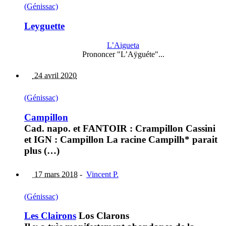
(Génissac)
Leyguette
L’Aigueta
Prononcer "L’Aÿguéte"...
24 avril 2020
(Génissac)
Campillon
Cad. napo. et FANTOIR : Crampillon Cassini
et IGN : Campillon La racine Campilh* parait
plus (…)
17 mars 2018
-
Vincent P.
(Génissac)
Les Clairons
Los Clarons