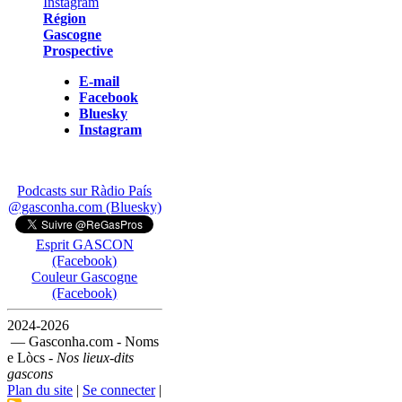
Région
Gascogne
Prospective
E-mail
Facebook
Bluesky
Instagram
Podcasts sur Ràdio País
@gasconha.com (Bluesky)
Esprit GASCON
(Facebook)
Couleur Gascogne
(Facebook)
2024-2026
— Gasconha.com - Noms
e Lòcs -
Nos lieux-dits
gascons
Plan du site
|
Se connecter
|