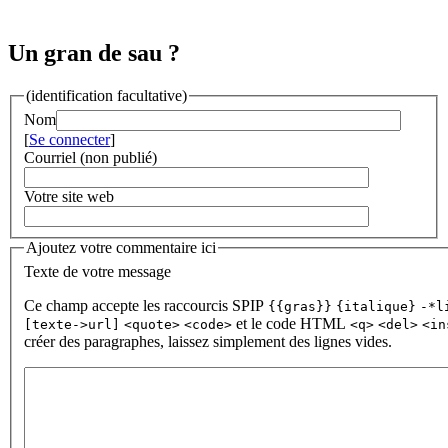
Un gran de sau ?
(identification facultative)
Nom
[
Se connecter
]
Courriel (non publié)
Votre site web
Ajoutez votre commentaire ici
Texte de votre message
Ce champ accepte les raccourcis SPIP
{{gras}}
{italique}
-*l
et le code HTML
[texte->url]
<quote>
<code>
<q>
<del>
<in
créer des paragraphes, laissez simplement des lignes vides.