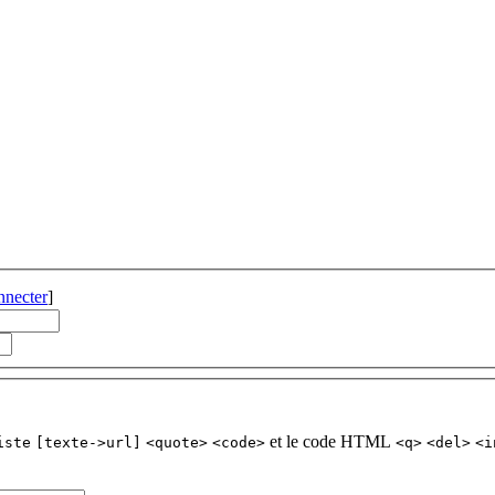
nnecter
]
et le code HTML
iste
[texte->url]
<quote>
<code>
<q>
<del>
<i