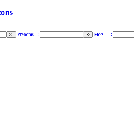
cons
Prenoms :
Mots :