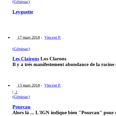
(Génissac)
Leyguette
17 mars 2018
-
Vincent P.
(Génissac)
Les Clairons
Los Clarons
Il y a très manifestement abondance de la racine 
13 mars 2018
-
Vincent P.
|
2
(Génissac)
Pourcau
Alors là ... L'IGN indique bien "Pourcau" pour c