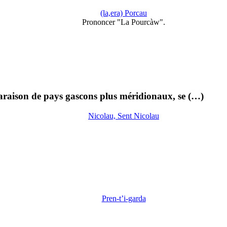
(la,era) Porcau
Prononcer "La Pourcàw".
paraison de pays gascons plus méridionaux, se (…)
Nicolau, Sent Nicolau
Pren-t’i-garda