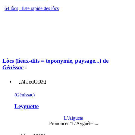
|
64 lòcs
- liste rapide des lòcs
Lòcs (lieux-dits = toponymie, paysage...) de
Génissac
:
24 avril 2020
(Génissac)
Leyguette
L’Aigueta
Prononcer "L’Aÿguéte"...