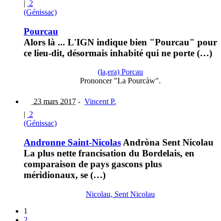
|
2
(Génissac)
Pourcau
Alors là ... L'IGN indique bien "Pourcau" pour
ce lieu-dit, désormais inhabité qui ne porte (…)
(la,era) Porcau
Prononcer "La Pourcàw".
23 mars 2017
-
Vincent P.
|
2
(Génissac)
Andronne Saint-Nicolas
Andròna Sent Nicolau
La plus nette francisation du Bordelais, en
comparaison de pays gascons plus
méridionaux, se (…)
Nicolau, Sent Nicolau
1
2