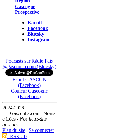
Région
Gascogne
Prospective
E-mail
Facebook
Bluesky
Instagram
Podcasts sur Ràdio País
@gasconha.com (Bluesky)
Esprit GASCON
(Facebook)
Couleur Gascogne
(Facebook)
2024-2026
— Gasconha.com - Noms
e Lòcs -
Nos lieux-dits
gascons
Plan du site
|
Se connecter
|
RSS 2.0