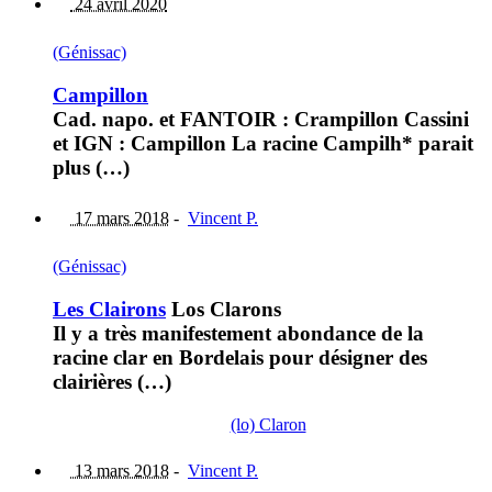
24 avril 2020
(Génissac)
Campillon
Cad. napo. et FANTOIR : Crampillon Cassini
et IGN : Campillon La racine Campilh* parait
plus (…)
17 mars 2018
-
Vincent P.
(Génissac)
Les Clairons
Los Clarons
Il y a très manifestement abondance de la
racine clar en Bordelais pour désigner des
clairières (…)
(lo) Claron
13 mars 2018
-
Vincent P.