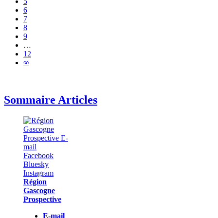
5
6
7
8
9
…
12
∞
Sommaire Articles
Région
Gascogne
Prospective
E-mail