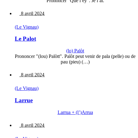
Prononcer "Qué l’èÿ". Je l’ai.
8 avril 2024
(Le Vignau)
Le Palot
(lo) Palòt
Prononcer "(lou) Palòtt". Palòt peut venir de pala (pelle) ou de
pau (pieu) (…)
8 avril 2024
(Le Vignau)
Larrue
Larrua + (l’)Arrua
8 avril 2024