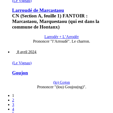
(Le Vignau)
Larroudé de Marcastaou
CN (Section A, feuille 1) FANTOIR :
Marcastaou, Marquestaou (qui est dans la
commune de Hontanx)
Larrodèr + L’Arrodèr
Prononcer "l’Arroudè". Le charron.
8 avril 2024
(Le Vignau)
Goujon
(lo) Gojon
Prononcer "(lou) Goujou(ng)".
1
2
3
4