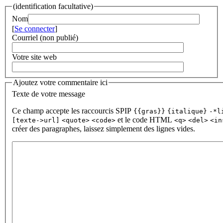
(identification facultative)
Nom
[
Se connecter
]
Courriel (non publié)
Votre site web
Ajoutez votre commentaire ici
Texte de votre message
Ce champ accepte les raccourcis SPIP
{{gras}}
{italique}
-*l
et le code HTML
[texte->url]
<quote>
<code>
<q>
<del>
<in
créer des paragraphes, laissez simplement des lignes vides.