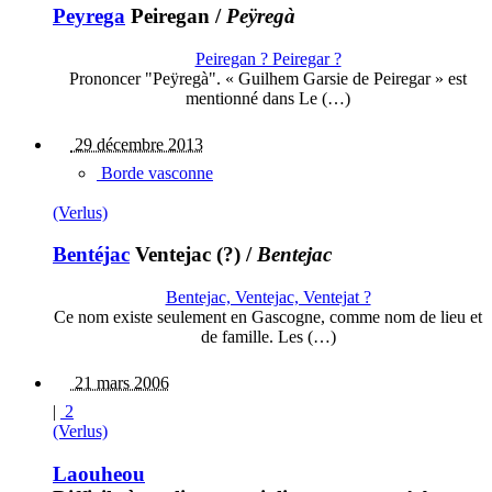
Peyrega
Peiregan
/
Peÿregà
Peiregan ? Peiregar ?
Prononcer "Peÿregà". « Guilhem Garsie de Peiregar » est
mentionné dans Le (…)
29 décembre 2013
Borde vasconne
(Verlus)
Bentéjac
Ventejac (?)
/
Bentejac
Bentejac, Ventejac, Ventejat ?
Ce nom existe seulement en Gascogne, comme nom de lieu et
de famille. Les (…)
21 mars 2006
|
2
(Verlus)
Laouheou