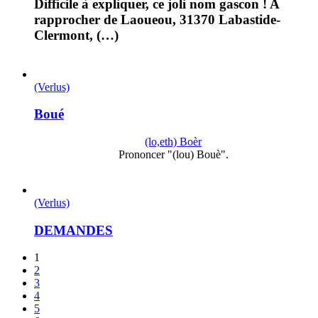
Difficile à expliquer, ce joli nom gascon ! A
rapprocher de Laoueou, 31370 Labastide-
Clermont, (…)
(Verlus)
Boué
(lo,eth) Boèr
Prononcer "(lou) Bouè".
(Verlus)
DEMANDES
1
2
3
4
5