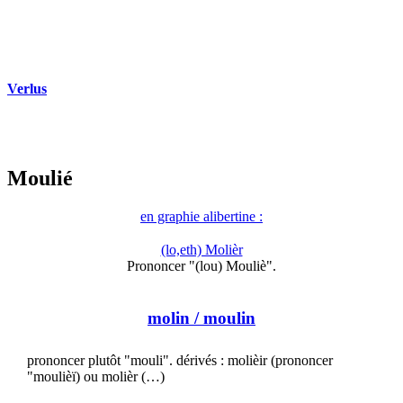
Verlus
Moulié
en graphie alibertine :
(lo,eth) Molièr
Prononcer "(lou) Mouliè".
molin
/ moulin
prononcer plutôt "mouli". dérivés : molièir (prononcer
"moulièï) ou molièr (…)