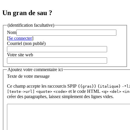
Un gran de sau ?
(identification facultative)
Nom
[
Se connecter
]
Courriel (non publié)
Votre site web
Ajoutez votre commentaire ici
Texte de votre message
Ce champ accepte les raccourcis SPIP
{{gras}}
{italique}
-*l
et le code HTML
[texte->url]
<quote>
<code>
<q>
<del>
<in
créer des paragraphes, laissez simplement des lignes vides.