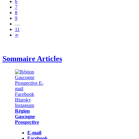
6
7
8
9
…
11
∞
Sommaire Articles
Région
Gascogne
Prospective
E-mail
Facebook