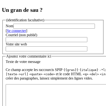
Un gran de sau ?
(identification facultative)
Nom
[
Se connecter
]
Courriel (non publié)
Votre site web
Ajoutez votre commentaire ici
Texte de votre message
Ce champ accepte les raccourcis SPIP
{{gras}}
{italique}
-*l
et le code HTML
[texte->url]
<quote>
<code>
<q>
<del>
<in
créer des paragraphes, laissez simplement des lignes vides.