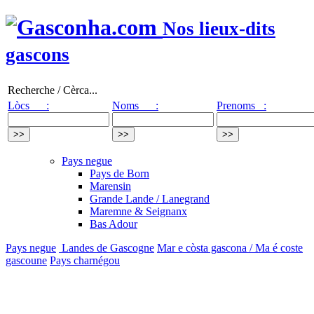
Nos lieux-dits
gascons
Recherche / Cèrca...
Lòcs :
Noms :
Prenoms :
Pays negue
Pays de Born
Marensin
Grande Lande / Lanegrand
Maremne & Seignanx
Bas Adour
Pays negue
Landes de Gascogne
Mar e còsta gascona / Ma é coste
gascoune
Pays charnégou