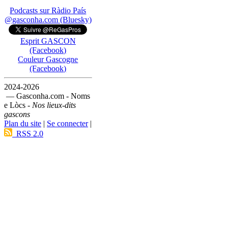
Podcasts sur Ràdio País
@gasconha.com (Bluesky)
Esprit GASCON
(Facebook)
Couleur Gascogne
(Facebook)
2024-2026
— Gasconha.com - Noms
e Lòcs -
Nos lieux-dits
gascons
Plan du site
|
Se connecter
|
RSS 2.0