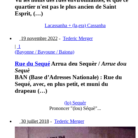
quartier n'est pas le plus ancien de Saint
Esprit, (…)
Lacassanha + (la,era) Cassanha
19 novembre 2022
-
Tederic Merger
|
1
(Bayonne / Bayoune / Baiona)
Rue du Sequé
Arrua deu Sequèr
/
Arrue dou
Sequè
BAN (Base d’Adresses Nationale) : Rue du
Sequé, avec, en plus petit, et muni du
drapeau (…)
(lo) Sequèr
Prononcer "(lou) Séquè"...
30 juillet 2018
-
Tederic Merger