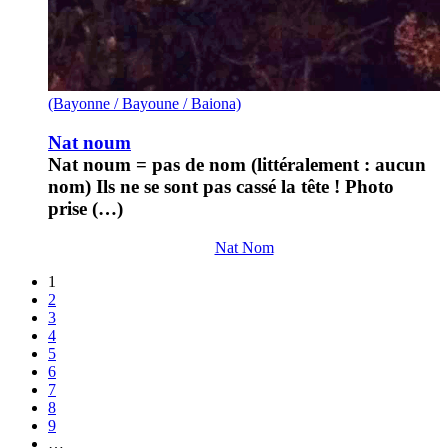
(Bayonne / Bayoune / Baiona)
Nat noum
Nat noum = pas de nom (littéralement : aucun
nom) Ils ne se sont pas cassé la tête ! Photo
prise (…)
Nat Nom
1
2
3
4
5
6
7
8
9
…