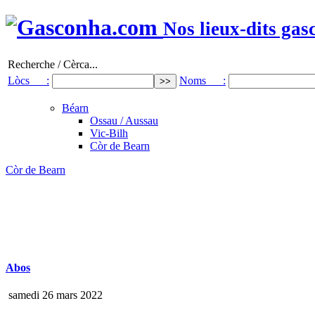
Nos lieux-dits gas
Recherche / Cèrca...
Lòcs :
Noms :
Béarn
Ossau / Aussau
Vic-Bilh
Còr de Bearn
Còr de Bearn
Abos
samedi 26 mars 2022