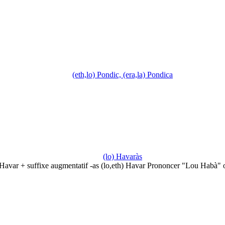
(eth,lo) Pondic, (era,la) Pondica
(lo) Havaràs
Havar + suffixe augmentatif -as (lo,eth) Havar Prononcer "Lou Habà"