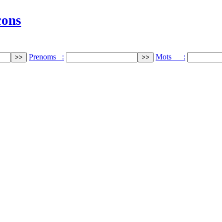
cons
Prenoms :
Mots :