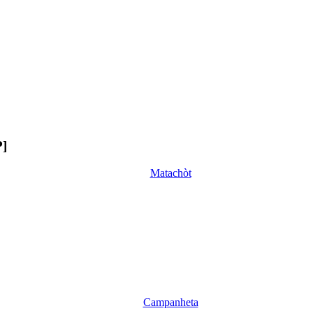
P]
Matachòt
Campanheta