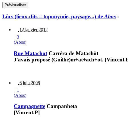
Lòcs (lieux-dits = toponymie, paysage...) de
Abos
:
12 janvier 2012
|
3
(Abos)
Rue Matachot
Carrèra de Matachòt
J'avais proposé (Guilhe)m+at+ach+ot. [Vincent.
6 juin 2008
|
1
(Abos)
Campagnette
Campanheta
[Vincent.P]