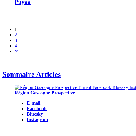
Puyoo
1
2
3
4
∞
Sommaire Articles
Région Gascogne Prospective
E-mail
Facebook
Bluesky
Instagram