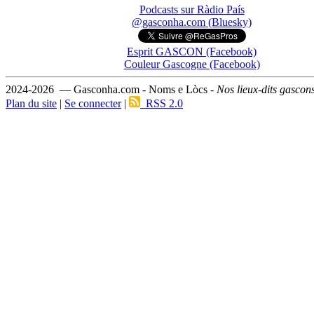
Podcasts sur Ràdio País
@gasconha.com (Bluesky)
Esprit GASCON (Facebook)
Couleur Gascogne (Facebook)
2024-2026 — Gasconha.com - Noms e Lòcs -
Nos lieux-dits gascon
Plan du site
|
Se connecter
|
RSS 2.0