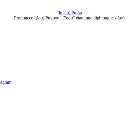
(lo,eth) Pujòu
Prononcer "(lou) Puyoou" ("oou" étant une diphtongue - òw).