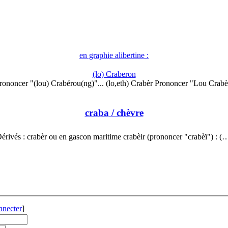
en graphie alibertine :
(lo) Craberon
rononcer "(lou) Crabérou(ng)"... (lo,eth) Crabèr Prononcer "Lou Crabè
craba
/ chèvre
érivés : crabèr ou en gascon maritime crabèir (prononcer "crabèï") : (
nnecter
]