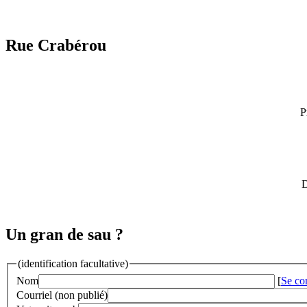
Rue Crabérou
P
D
Un gran de sau ?
(identification facultative)
Nom
[
Se co
Courriel (non publié)