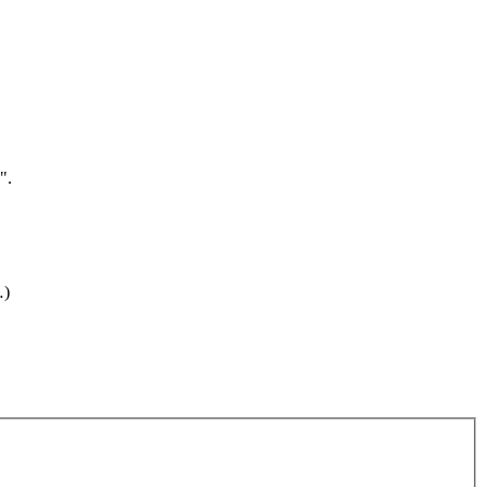
".
…)