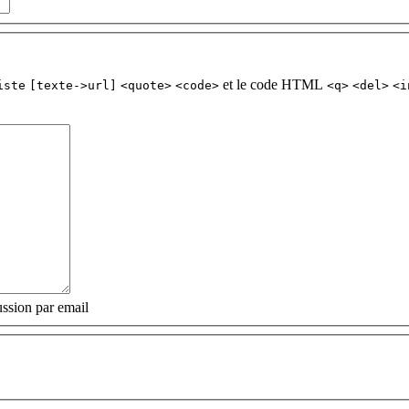
et le code HTML
iste
[texte->url]
<quote>
<code>
<q>
<del>
<i
ssion par email