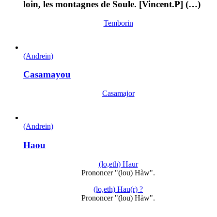
loin, les montagnes de Soule. [Vincent.P] (…)
Temborin
(Andrein)
Casamayou
Casamajor
(Andrein)
Haou
(lo,eth) Haur
Prononcer "(lou) Hàw".
(lo,eth) Hau(r) ?
Prononcer "(lou) Hàw".