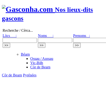
Nos lieux-dits
gascons
Recherche / Cèrca...
Lòcs :
Noms :
Prenoms :
Béarn
Ossau / Aussau
Vic-Bilh
Còr de Bearn
Còr de Bearn
Pyrénées