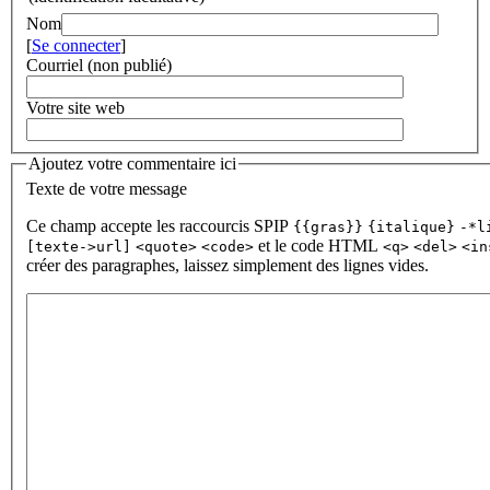
Nom
[
Se connecter
]
Courriel (non publié)
Votre site web
Ajoutez votre commentaire ici
Texte de votre message
Ce champ accepte les raccourcis SPIP
{{gras}}
{italique}
-*l
et le code HTML
[texte->url]
<quote>
<code>
<q>
<del>
<in
créer des paragraphes, laissez simplement des lignes vides.