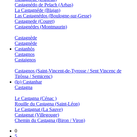
Castagnédo de Pelach (Arbas)
La Castagnéde (Blajan)
Las Castagnédos (Boulogne-sur-Gesse)
Castagnede (Couret)
Castagnédes (Montmaurin)
Castagnède
Castagnède
Castanhòs
Castagnos
Castaignos
Castagnos (Saint-Vincent-de-Tyrosse / Sent Vincenç de
Tiròssa / Semicenç)
(lo) Castanhar
Castagna
Le Castagna (Cénac )
Rouille du Castagna (Saint-Léon)
Le Castagnat (La Sauve)
Castagnat (Villegouge)
Chemin du Castagna (Biron / Viron)
0
5