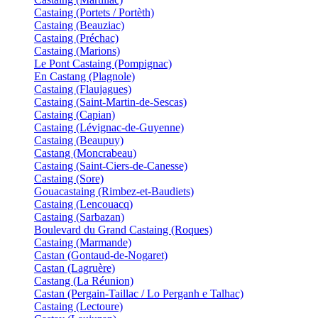
Castaing (Portets / Portèth)
Castaing (Beauziac)
Castaing (Préchac)
Castaing (Marions)
Le Pont Castaing (Pompignac)
En Castang (Plagnole)
Castaing (Flaujagues)
Castaing (Saint-Martin-de-Sescas)
Castaing (Capian)
Castaing (Lévignac-de-Guyenne)
Castaing (Beaupuy)
Castang (Moncrabeau)
Castaing (Saint-Ciers-de-Canesse)
Castaing (Sore)
Gouacastaing (Rimbez-et-Baudiets)
Castaing (Lencouacq)
Castaing (Sarbazan)
Boulevard du Grand Castaing (Roques)
Castaing (Marmande)
Castan (Gontaud-de-Nogaret)
Castan (Lagruère)
Castang (La Réunion)
Castan (Pergain-Taillac / Lo Perganh e Talhac)
Castaing (Lectoure)