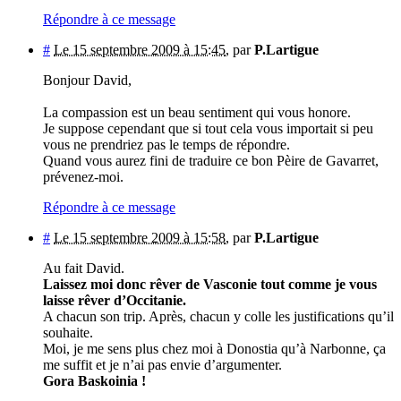
Répondre à ce message
#
Le 15 septembre 2009 à 15:45
,
par
P.Lartigue
Bonjour David,
La compassion est un beau sentiment qui vous honore.
Je suppose cependant que si tout cela vous importait si peu
vous ne prendriez pas le temps de répondre.
Quand vous aurez fini de traduire ce bon Pèire de Gavarret,
prévenez-moi.
Répondre à ce message
#
Le 15 septembre 2009 à 15:58
,
par
P.Lartigue
Au fait David.
Laissez moi donc rêver de Vasconie tout comme je vous
laisse rêver d’Occitanie.
A chacun son trip. Après, chacun y colle les justifications qu’il
souhaite.
Moi, je me sens plus chez moi à Donostia qu’à Narbonne, ça
me suffit et je n’ai pas envie d’argumenter.
Gora Baskoinia !