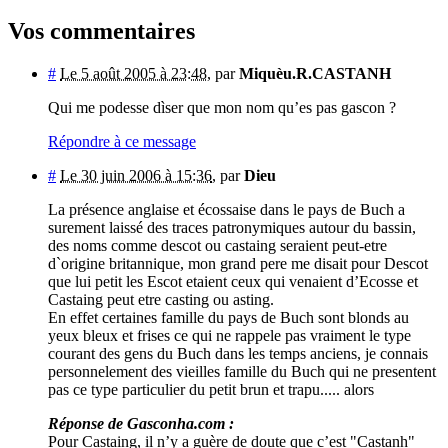
Vos commentaires
#
Le 5 août 2005 à 23:48
,
par
Miquèu.R.CASTANH
Qui me podesse dìser que mon nom qu’es pas gascon ?
Répondre à ce message
#
Le 30 juin 2006 à 15:36
,
par
Dieu
La présence anglaise et écossaise dans le pays de Buch a
surement laissé des traces patronymiques autour du bassin,
des noms comme descot ou castaing seraient peut-etre
d`origine britannique, mon grand pere me disait pour Descot
que lui petit les Escot etaient ceux qui venaient d’Ecosse et
Castaing peut etre casting ou asting.
En effet certaines famille du pays de Buch sont blonds au
yeux bleux et frises ce qui ne rappele pas vraiment le type
courant des gens du Buch dans les temps anciens, je connais
personnelement des vieilles famille du Buch qui ne presentent
pas ce type particulier du petit brun et trapu..... alors
Réponse de Gasconha.com :
Pour Castaing, il n’y a guère de doute que c’est "Castanh"