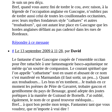
Je suis un peu déçu.
Bref, quand vous aurez fini de tordre le cou, avec raison, à la
légende de l’occupation anglaise en Gascogne, n’oubliez pas
de tordre aussi celui de toutes les couillonnades occitanistes,
avec leurs mythes fondateurs style "cathares" et autres
"troubadours", qui ont autant leur place en Gascogne que les
hordes anglaises défilant au pas cadencé dans les rues de
Bordeaux.
Répondre à ce message
#
Le 13 septembre 2009 à 11:28
,
par
David
Le fantasme d’une Gascogne coupée de l’ensemble occitan
pour être rattachée à une fantasmagorie basco-aquitanique ne
mérite qu’un sourire de compassion. Le courant spirituel que
l’on appelle "catharisme" tout en usant et abusant de ce nom
s’est manifesté en Marmandais (il faut sortir, un peu...). Quant
aux troubadours... Les bras m’en tombent... Je traduis en ce
moment les poèmes de Pèire de Gavarret, trobaire gascon et
gentilhomme du pays de Benauge, grand adepte des joutes
poétiques à la manière de Guiraud de Bornelh. J’ai oublié,
également, le nom de ce grand trouveur médoquin...
Bref... à quoi bon perdre mon temps. Fantasmez tant que vous
voudrez, que m’importe à vrai dire !