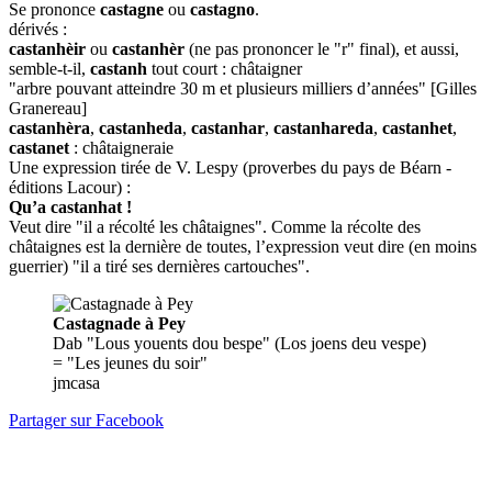
Se prononce
castagne
ou
castagno
.
dérivés :
castanhèir
ou
castanhèr
(ne pas prononcer le "r" final), et aussi,
semble-t-il,
castanh
tout court : châtaigner
"arbre pouvant atteindre 30 m et plusieurs milliers d’années" [Gilles
Granereau]
castanhèra
,
castanheda
,
castanhar
,
castanhareda
,
castanhet
,
castanet
: châtaigneraie
Une expression tirée de V. Lespy (proverbes du pays de Béarn -
éditions Lacour) :
Qu’a castanhat !
Veut dire "il a récolté les châtaignes". Comme la récolte des
châtaignes est la dernière de toutes, l’expression veut dire (en moins
guerrier) "il a tiré ses dernières cartouches".
Castagnade à Pey
Dab "Lous youents dou bespe" (Los joens deu vespe)
= "Les jeunes du soir"
jmcasa
Partager sur Facebook