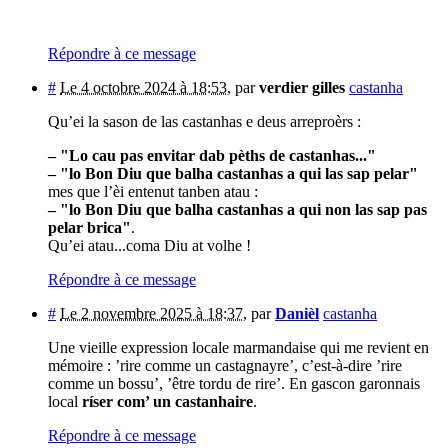
Répondre à ce message
#
Le 4 octobre 2024 à 18:53
,
par
verdier gilles
castanha
Qu’ei la sason de las castanhas e deus arreproèrs :
–
"Lo cau pas envitar dab pèths de castanhas..."
–
"lo Bon Diu que balha castanhas a qui las sap pelar"
mes que l’èi entenut tanben atau :
–
"lo Bon Diu que balha castanhas a qui non las sap pas
pelar brica"
.
Qu’ei atau...coma Diu at volhe !
Répondre à ce message
#
Le 2 novembre 2025 à 18:37
,
par
Danièl
castanha
Une vieille expression locale marmandaise qui me revient en
mémoire : ’rire comme un castagnayre’, c’est-à-dire ’rire
comme un bossu’, ’être tordu de rire’. En gascon garonnais
local
ríser com’ un castanhaire
.
Répondre à ce message