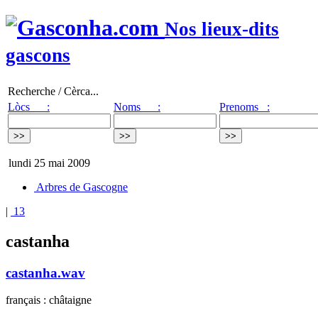
Nos lieux-dits
gascons
Recherche / Cèrca...
Lòcs :
Noms :
Prenoms :
lundi 25 mai 2009
Arbres de Gascogne
|
13
castanha
castanha.wav
français : châtaigne