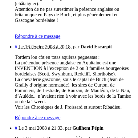
(châtaigner).
Attention de ne pas surestimer la présence anglaise ou
britannique en Pays de Buch, et plus généralement en
Gascogne bordelaise !
Répondre à ce message
#
Le 16 février 2008 à 20:18
,
par
David Escarpit
Tordem lou còt en totas aquèras peguessas :
La prétendue présence anglaise en Aquitaine est une
INVENTION à l’exception de 2 ou 3 familles bourgeoises
bordelaises (Scott, Swynburn, Redcliff, Shorthoise).
La chevalerie gasconne, sous le captal de Buch (Jean de
Grailly d’origine normande), les sires de Curton, de
Pommiers, de Lestrade, de Rauzan, de Mauléon, de la Nau,
d’Aulède... n’avaient rien à voir avec les bords de la Tamise
ou de la Tweed.
Voir les Chroniques de J. Froissard et surtout Ribadieu.
Répondre à ce message
#
Le 3 mai 2008 à 21:33
,
par
Guilhem Pépin