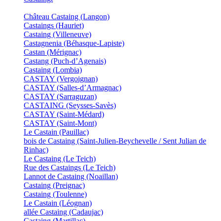
Château Castaing (Langon)
Castaings (Hauriet)
Castaing (Villeneuve)
Castagnenia (Béhasque-Lapiste)
Castan (Mérignac)
Castang (Puch-d’Agenais)
Castaing (Lombia)
CASTAY (Vergoignan)
CASTAY (Salles-d’Armagnac)
CASTAY (Sarraguzan)
CASTAING (Seysses-Savès)
CASTAY (Saint-Médard)
CASTAY (Saint-Mont)
Le Castain (Pauillac)
bois de Castaing (Saint-Julien-Beychevelle / Sent Julian de
Rinhac)
Le Castaing (Le Teich)
Rue des Castaings (Le Teich)
Lannot de Castaing (Noaillan)
Castaing (Preignac)
Castaing (Toulenne)
Le Castain (Léognan)
allée Castaing (Cadaujac)
Castaing (Martillac)