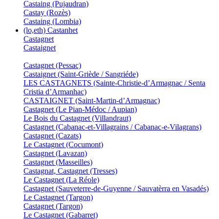
Castaing (Pujaudran)
Castay (Rozès)
Castaing (Lombia)
(lo,eth) Castanhet
Castagnet
Castaignet
Castagnet (Pessac)
Castaignet (Saint-Griède / Sangriéde)
LES CASTAGNETS (Sainte-Christie-d’Armagnac / Senta
Cristia d’Armanhac)
CASTAIGNET (Saint-Martin-d’Armagnac)
Castagnet (Le Pian-Médoc / Aupian)
Le Bois du Castagnet (Villandraut)
Castagnet (Cabanac-et-Villagrains / Cabanac-e-Vilagrans)
Castagnet (Cazats)
Le Castagnet (Cocumont)
Castagnet (Lavazan)
Castagnet (Masseilles)
Castagnat, Castagnet (Tresses)
Le Castagnet (La Réole)
Castagnet (Sauveterre-de-Guyenne / Sauvatèrra en Vasadés)
Le Castagnet (Targon)
Castagnet (Targon)
Le Castagnet (Gabarret)