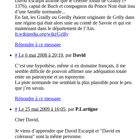
David Escarpit affirme que le célèbre Johan de Grailly (+
1376), captal de Buch et compagnon du Prince Noir était issu
d’une famille normande...
En fait, les Grailly ou Greilly étaient originaire de Grilly dans
une région qui était alors unie au comté de Savoie et qui est
maintenant dans le département de l’Ain.
fr.wikipedia.org/wiki/Grilly
Répondre à ce message
#
Le 6 mai 2008 à 20:19
,
par
David
C’est une hypothèse, même si en domaine français, il me
semble difficile de pouvoir affirmer une adéquation totale
entre un patronyme et un toponyme.
La piste normande me semblait la plus plausible pour le peu
que j’en savais.
Répondre à ce message
#
Le 25 mai 2009 à 16:05
,
par
P.Lartigue
Cher David,
Je viens d’apprendre que David Escarpit et "David en
colerassa" sont la même personne.