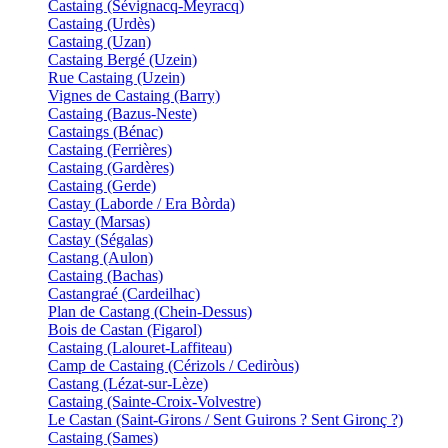
Castaing (Sévignacq-Meyracq)
Castaing (Urdès)
Castaing (Uzan)
Castaing Bergé (Uzein)
Rue Castaing (Uzein)
Vignes de Castaing (Barry)
Castaing (Bazus-Neste)
Castaings (Bénac)
Castaing (Ferrières)
Castaing (Gardères)
Castaing (Gerde)
Castay (Laborde / Era Bòrda)
Castay (Marsas)
Castay (Ségalas)
Castang (Aulon)
Castaing (Bachas)
Castangraé (Cardeilhac)
Plan de Castang (Chein-Dessus)
Bois de Castan (Figarol)
Castaing (Lalouret-Laffiteau)
Camp de Castaing (Cérizols / Cediròus)
Castang (Lézat-sur-Lèze)
Castaing (Sainte-Croix-Volvestre)
Le Castan (Saint-Girons / Sent Guirons ? Sent Gironç ?)
Castaing (Sames)