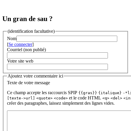
Un gran de sau ?
(identification facultative)
Nom
[
Se connecter
]
Courriel (non publié)
Votre site web
Ajoutez votre commentaire ici
Texte de votre message
Ce champ accepte les raccourcis SPIP
{{gras}}
{italique}
-*l
et le code HTML
[texte->url]
<quote>
<code>
<q>
<del>
<in
créer des paragraphes, laissez simplement des lignes vides.