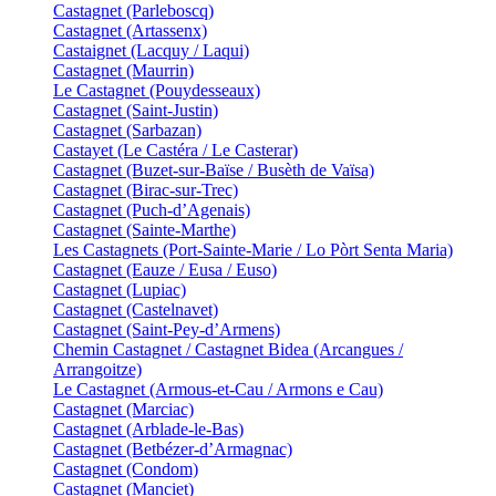
Castagnet (Parleboscq)
Castagnet (Artassenx)
Castaignet (Lacquy / Laqui)
Castagnet (Maurrin)
Le Castagnet (Pouydesseaux)
Castagnet (Saint-Justin)
Castagnet (Sarbazan)
Castayet (Le Castéra / Le Casterar)
Castagnet (Buzet-sur-Baïse / Busèth de Vaïsa)
Castagnet (Birac-sur-Trec)
Castagnet (Puch-d’Agenais)
Castagnet (Sainte-Marthe)
Les Castagnets (Port-Sainte-Marie / Lo Pòrt Senta Maria)
Castagnet (Eauze / Eusa / Euso)
Castagnet (Lupiac)
Castagnet (Castelnavet)
Castagnet (Saint-Pey-d’Armens)
Chemin Castagnet / Castagnet Bidea (Arcangues /
Arrangoitze)
Le Castagnet (Armous-et-Cau / Armons e Cau)
Castagnet (Marciac)
Castagnet (Arblade-le-Bas)
Castagnet (Betbézer-d’Armagnac)
Castagnet (Condom)
Castagnet (Manciet)