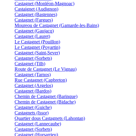
Castagnet (Monléon-Magnoac)
Castaignet (Audignon)
Castagnet (Bastennes)
Castagnet (Fargues)
Moureou de Castagnet (Gamarde-les-Bains)
Castagnet (Gaujacq)
Castagnet (Lauret)
Le Castagnet (Pouillon)
Le Castagnet (Poyartin)
Castagnet (Saint-Sever)
Castagnet (Sorbets)
Castagnet (Tilh)
Route de Castagnet (Le Vignau)
Castagnet (Tarnos)
Rue Castagnet (Capbreton)
Castagnet (Argelos)
Castagnet (Bardos)
Chemin de Castagnet (Barinque)
Chemin de Castagnet (Bidache)
Castagnet (Guiche)
Castagnets (Issor)
Quartier dous Castagnets (Lahontan)
Castagnet (Lannecaube)
Castagnet (Sorbets)
Castagnet (Horsarrieu)