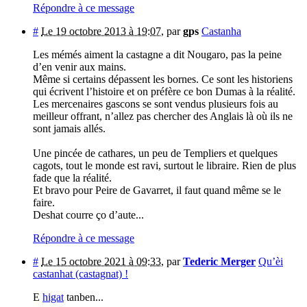
Répondre à ce message
#
Le 19 octobre 2013 à 19:07
,
par
gps
Castanha
Les mémés aiment la castagne a dit Nougaro, pas la peine
d’en venir aux mains.
Même si certains dépassent les bornes. Ce sont les historiens
qui écrivent l’histoire et on préfère ce bon Dumas à la réalité.
Les mercenaires gascons se sont vendus plusieurs fois au
meilleur offrant, n’allez pas chercher des Anglais là où ils ne
sont jamais allés.
Une pincée de cathares, un peu de Templiers et quelques
cagots, tout le monde est ravi, surtout le libraire. Rien de plus
fade que la réalité.
Et bravo pour Peire de Gavarret, il faut quand même se le
faire.
Deshat courre ço d’aute...
Répondre à ce message
#
Le 15 octobre 2021 à 09:33
,
par
Tederic Merger
Qu’èi
castanhat (castagnat) !
E
higat
tanben...