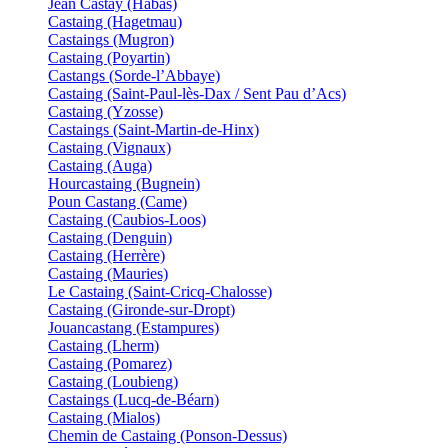
Jean Castay (Habas)
Castaing (Hagetmau)
Castaings (Mugron)
Castaing (Poyartin)
Castangs (Sorde-l’Abbaye)
Castaing (Saint-Paul-lès-Dax / Sent Pau d’Acs)
Castaing (Yzosse)
Castaings (Saint-Martin-de-Hinx)
Castaing (Vignaux)
Castaing (Auga)
Hourcastaing (Bugnein)
Poun Castang (Came)
Castaing (Caubios-Loos)
Castaing (Denguin)
Castaing (Herrère)
Castaing (Mauries)
Le Castaing (Saint-Cricq-Chalosse)
Castaing (Gironde-sur-Dropt)
Jouancastang (Estampures)
Castaing (Lherm)
Castaing (Pomarez)
Castaing (Loubieng)
Castaings (Lucq-de-Béarn)
Castaing (Mialos)
Chemin de Castaing (Ponson-Dessus)