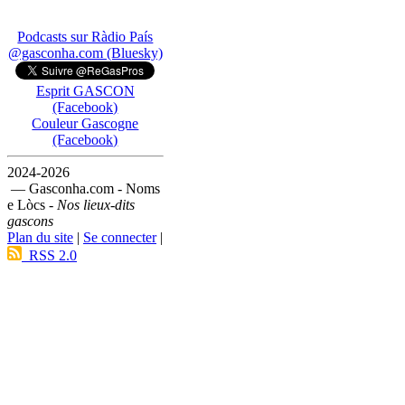
Podcasts sur Ràdio País
@gasconha.com (Bluesky)
Esprit GASCON
(Facebook)
Couleur Gascogne
(Facebook)
2024-2026
— Gasconha.com - Noms
e Lòcs -
Nos lieux-dits
gascons
Plan du site
|
Se connecter
|
RSS 2.0