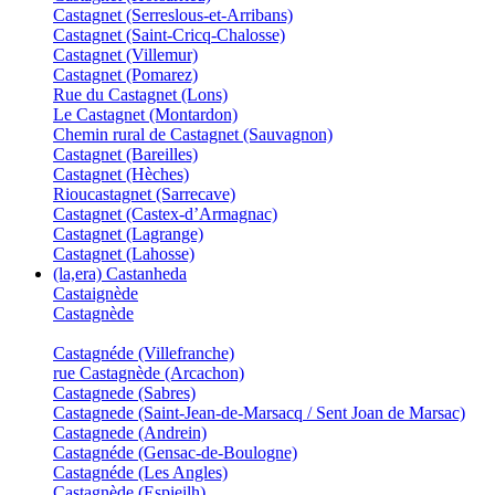
Castagnet (Serreslous-et-Arribans)
Castagnet (Saint-Cricq-Chalosse)
Castagnet (Villemur)
Castagnet (Pomarez)
Rue du Castagnet (Lons)
Le Castagnet (Montardon)
Chemin rural de Castagnet (Sauvagnon)
Castagnet (Bareilles)
Castagnet (Hèches)
Rioucastagnet (Sarrecave)
Castagnet (Castex-d’Armagnac)
Castagnet (Lagrange)
Castagnet (Lahosse)
(la,era) Castanheda
Castaignède
Castagnède
Castagnéde (Villefranche)
rue Castagnède (Arcachon)
Castagnede (Sabres)
Castagnede (Saint-Jean-de-Marsacq / Sent Joan de Marsac)
Castagnede (Andrein)
Castagnéde (Gensac-de-Boulogne)
Castagnéde (Les Angles)
Castagnède (Espieilh)