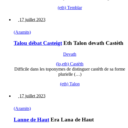
(eth) Temblar
17 juillet 2023
(Aramits)
Talou débat Casteigt
Eth Talon devath Castèth
Devath
(lo,eth) Castèth
Difficile dans les toponymes de distinguer castèth de sa forme
plurielle (…)
(eth) Talon
17 juillet 2023
(Aramits)
Lanne de Haut
Era Lana de Haut