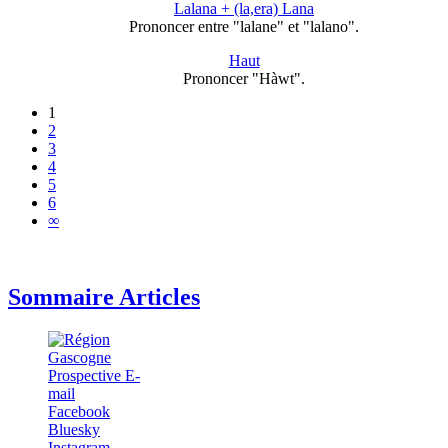
Lalana + (la,era) Lana
Prononcer entre "lalane" et "lalano".
Haut
Prononcer "Hàwt".
1
2
3
4
5
6
∞
Sommaire Articles