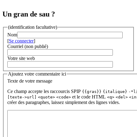
Un gran de sau ?
(identification facultative)
Nom
[
Se connecter
]
Courriel (non publié)
Votre site web
Ajoutez votre commentaire ici
Texte de votre message
Ce champ accepte les raccourcis SPIP
{{gras}}
{italique}
-*l
et le code HTML
[texte->url]
<quote>
<code>
<q>
<del>
<in
créer des paragraphes, laissez simplement des lignes vides.