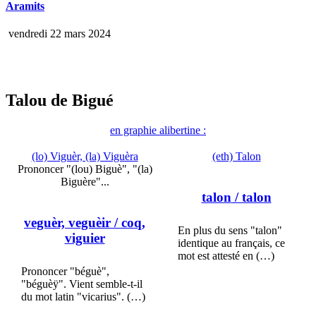
Aramits
vendredi 22 mars 2024
Talou de Bigué
en graphie alibertine :
(lo) Viguèr, (la) Viguèra
(eth) Talon
Prononcer "(lou) Biguè", "(la)
Biguère"...
talon
/ talon
veguèr, veguèir
/ coq,
En plus du sens "talon"
viguier
identique au français, ce
mot est attesté en (…)
Prononcer "béguè",
"béguèÿ". Vient semble-t-il
du mot latin "vicarius". (…)