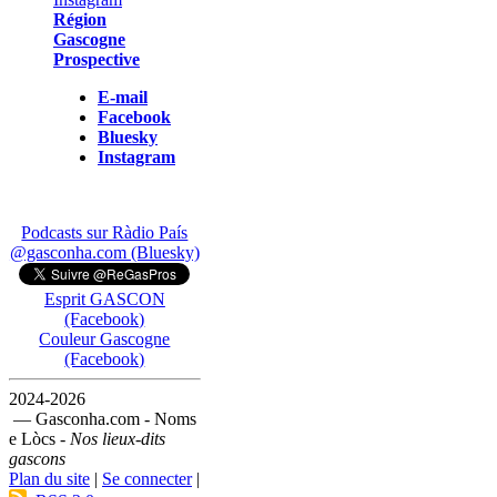
Région
Gascogne
Prospective
E-mail
Facebook
Bluesky
Instagram
Podcasts sur Ràdio País
@gasconha.com (Bluesky)
Esprit GASCON
(Facebook)
Couleur Gascogne
(Facebook)
2024-2026
— Gasconha.com - Noms
e Lòcs -
Nos lieux-dits
gascons
Plan du site
|
Se connecter
|