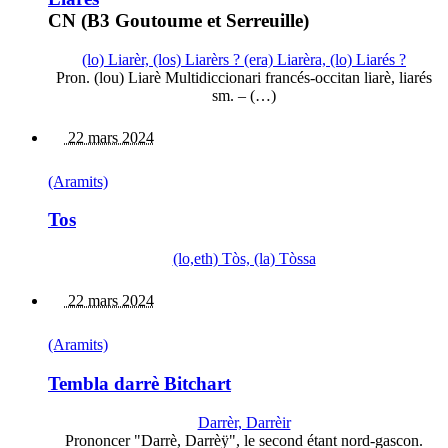
CN (B3 Goutoume et Serreuille)
(lo) Liarèr, (los) Liarèrs ? (era) Liarèra, (lo) Liarés ?
Pron. (lou) Liarè Multidiccionari francés-occitan liarè, liarés
sm. – (…)
22 mars 2024
(Aramits)
Tos
(lo,eth) Tòs, (la) Tòssa
22 mars 2024
(Aramits)
Tembla darrè Bitchart
Darrèr, Darrèir
Prononcer "Darrè, Darrèÿ", le second étant nord-gascon.