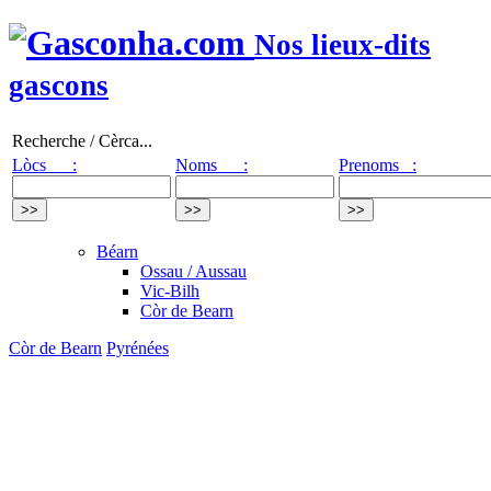
Nos lieux-dits
gascons
Recherche / Cèrca...
Lòcs :
Noms :
Prenoms :
Béarn
Ossau / Aussau
Vic-Bilh
Còr de Bearn
Còr de Bearn
Pyrénées