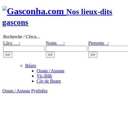
Nos lieux-dits
gascons
Recherche / Cèrca...
Lòcs :
Noms :
Prenoms :
Béarn
Ossau / Aussau
Vic-Bilh
Còr de Bearn
Ossau / Aussau
Pyrénées