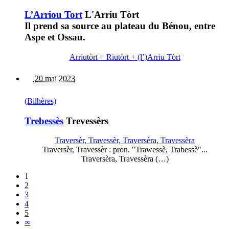
L’Arriou Tort
L'Arriu Tòrt
Il prend sa source au plateau du Bénou, entre
Aspe et Ossau.
Arriutòrt + Riutòrt + (l’)Arriu Tòrt
20 mai 2023
(Bilhères)
Trebessès
Trevessèrs
Traversèr, Travessèr, Traversèra, Travessèra
Traversèr, Travessèr : pron. "Trawessè, Trabessè"...
Traversèra, Travessèra (…)
1
2
3
4
5
∞