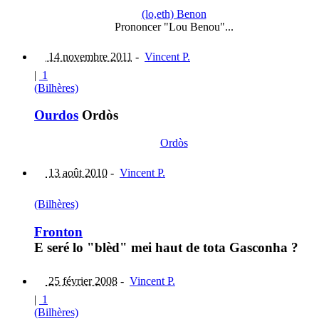
(lo,eth) Benon
Prononcer "Lou Benou"...
14 novembre 2011
-
Vincent P.
|
1
(Bilhères)
Ourdos
Ordòs
Ordòs
13 août 2010
-
Vincent P.
(Bilhères)
Fronton
E seré lo "blèd" mei haut de tota Gasconha ?
25 février 2008
-
Vincent P.
|
1
(Bilhères)