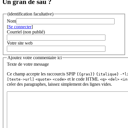
Un gran de sau ?
(identification facultative)
Nom
[
Se connecter
]
Courriel (non publié)
Votre site web
Ajoutez votre commentaire ici
Texte de votre message
Ce champ accepte les raccourcis SPIP
{{gras}}
{italique}
-*l
et le code HTML
[texte->url]
<quote>
<code>
<q>
<del>
<in
créer des paragraphes, laissez simplement des lignes vides.