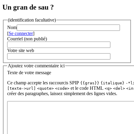
Un gran de sau ?
(identification facultative)
Nom
[
Se connecter
]
Courriel (non publié)
Votre site web
Ajoutez votre commentaire ici
Texte de votre message
Ce champ accepte les raccourcis SPIP
{{gras}}
{italique}
-*l
et le code HTML
[texte->url]
<quote>
<code>
<q>
<del>
<in
créer des paragraphes, laissez simplement des lignes vides.