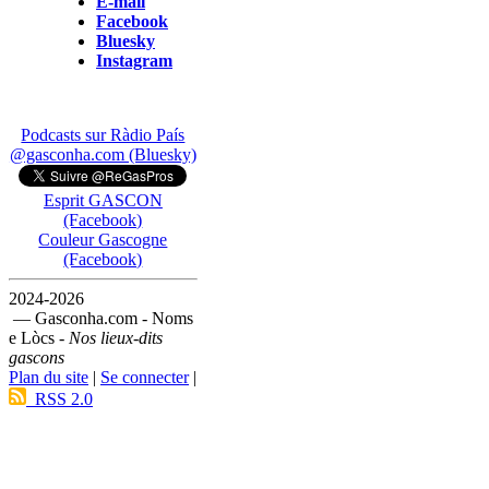
E-mail
Facebook
Bluesky
Instagram
Podcasts sur Ràdio País
@gasconha.com (Bluesky)
Esprit GASCON
(Facebook)
Couleur Gascogne
(Facebook)
2024-2026
— Gasconha.com - Noms
e Lòcs -
Nos lieux-dits
gascons
Plan du site
|
Se connecter
|
RSS 2.0