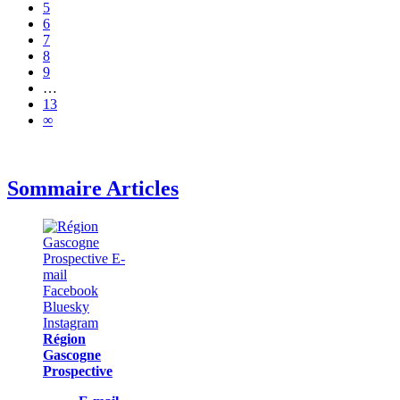
5
6
7
8
9
…
13
∞
Sommaire Articles
Région
Gascogne
Prospective