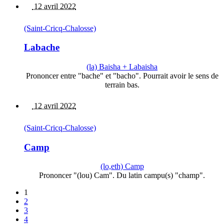
12 avril 2022
(Saint-Cricq-Chalosse)
Labache
(la) Baisha + Labaisha
Prononcer entre "bache" et "bacho". Pourrait avoir le sens de
terrain bas.
12 avril 2022
(Saint-Cricq-Chalosse)
Camp
(lo,eth) Camp
Prononcer "(lou) Cam". Du latin campu(s) "champ".
1
2
3
4