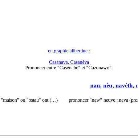
en graphie alibertine :
Casanava, Casanèva
Prononcer entre "Casenabe" et "Cazonawo".
nau, nèu, navèth, 
, "maison" ou "ostau" ont (…)
prononcer "naw" neuve : nava (pro