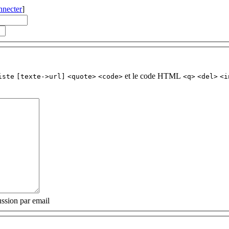
nnecter
]
et le code HTML
iste
[texte->url]
<quote>
<code>
<q>
<del>
<i
ssion par email