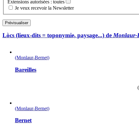
Extensions autorisées : toutes
Je veux recevoir la Newsletter
Lòcs (lieux-dits = toponymie, paysage...) de
Monlaur-B
(Monlaur-Bernet)
Bareilles
(Monlaur-Bernet)
Bernet