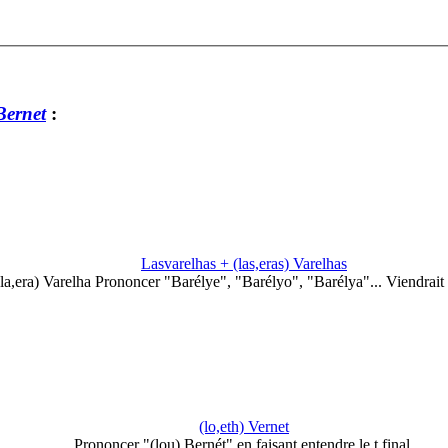
ernet
:
Lasvarelhas + (las,eras) Varelhas
(la,era) Varelha Prononcer "Barélye", "Barélyo", "Barélya"... Viendrai
(lo,eth) Vernet
Prononcer "(lou) Bernét" en faisant entendre le t final.