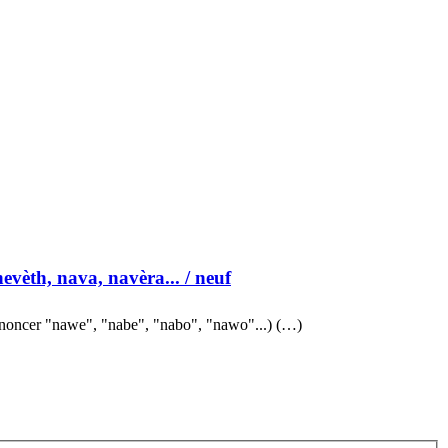
nevèth, nava, navèra...
/ neuf
noncer "nawe", "nabe", "nabo", "nawo"...) (…)