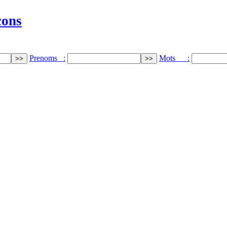
cons
Prenoms :
Mots :