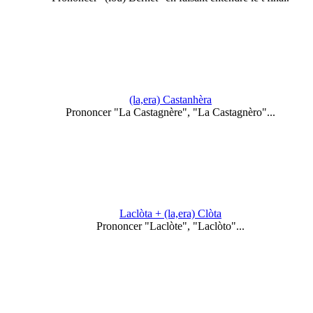
(la,era) Castanhèra
Prononcer "La Castagnère", "La Castagnèro"...
Laclòta + (la,era) Clòta
Prononcer "Laclòte", "Laclòto"...