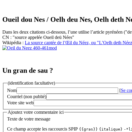
Oueil dou Nes
/ Oelh deu Nes, Oelh deth N
Dans les deux citations ci-dessous, l’une utilise l’article pyrénéen ("de
CN : "source appelée Oueil deü Nées"
Wikipédia :
La source captée de l’Œil du Néez, ou "L’Oelh deth Née
Un gran de sau ?
(identification facultative)
Nom
[
Se co
Courriel (non publié)
Votre site web
Ajoutez votre commentaire ici
Texte de votre message
Ce champ accepte les raccourcis SPIP
{{gras}}
{italique}
-*l