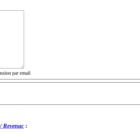
ssion par email
/ Revenac
: