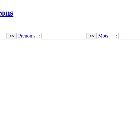
cons
Prenoms :
Mots :