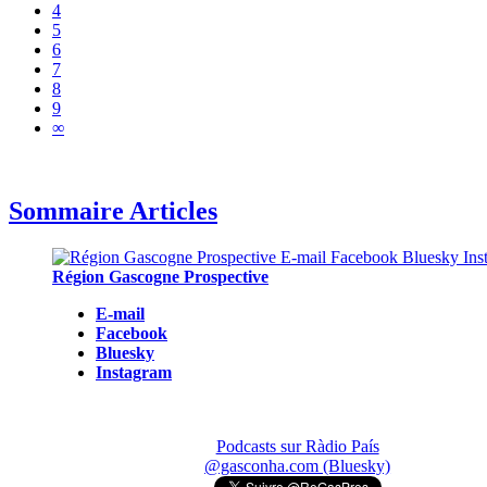
4
5
6
7
8
9
∞
Sommaire Articles
Région Gascogne Prospective
E-mail
Facebook
Bluesky
Instagram
Podcasts sur Ràdio País
@gasconha.com (Bluesky)