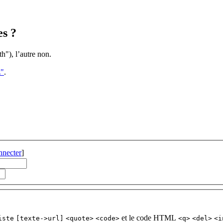
es ?
th"), l’autre non.
z"
.
nnecter
]
et le code HTML
iste
[texte->url]
<quote>
<code>
<q>
<del>
<i