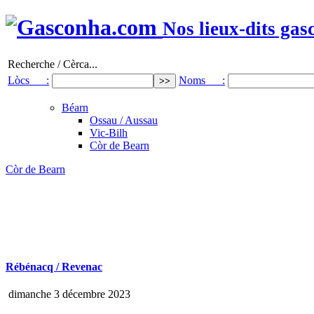
Nos lieux-dits gas
Recherche / Cèrca...
Lòcs :
Noms :
Béarn
Ossau / Aussau
Vic-Bilh
Còr de Bearn
Còr de Bearn
Rébénacq / Revenac
dimanche 3 décembre 2023