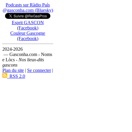
Podcasts sur Ràdio País
@gasconha.com (Bluesky)
Esprit GASCON
(Facebook)
Couleur Gascogne
(Facebook)
2024-2026
— Gasconha.com - Noms
e Lòcs -
Nos lieux-dits
gascons
Plan du site
|
Se connecter
|
RSS 2.0