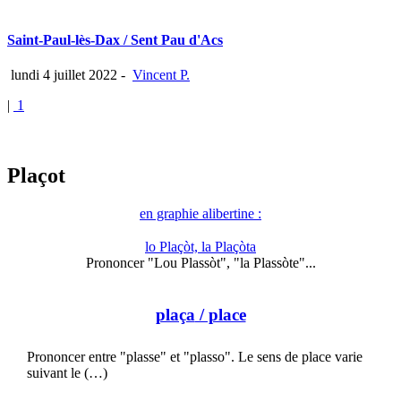
Saint-Paul-lès-Dax / Sent Pau d'Acs
lundi 4 juillet 2022
-
Vincent P.
|
1
Plaçot
en graphie alibertine :
lo Plaçòt, la Plaçòta
Prononcer "Lou Plassòt", "la Plassòte"...
plaça
/ place
Prononcer entre "plasse" et "plasso". Le sens de place varie
suivant le (…)