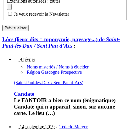
Extensions autorisées : toutes
Je veux recevoir la Newsletter
Lòcs (lieux-dits = toponymie, paysage...) de
Saint-
Paul-lès-Dax / Sent Pau d’Acs
:
9 février
Noms misteriós / Noms à élucider
Région Gascogne Prospective
(Saint-Paul-lès-Dax / Sent Pau d’Acs)
Candate
Le FANTOIR a bien ce nom (énigmatique)
Candate qui n'apparait, sinon, sur aucune
carte. Le lieu (…)
14 septembre 2019
-
Tederic Merger