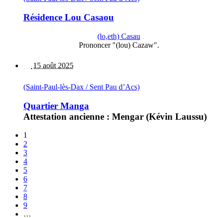
Résidence Lou Casaou
(lo,eth) Casau
Prononcer "(lou) Cazaw".
15 août 2025
(Saint-Paul-lès-Dax / Sent Pau d’Acs)
Quartier Manga
Attestation ancienne : Mengar (Kévin Laussu)
1
2
3
4
5
6
7
8
9
…