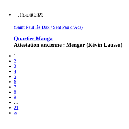
15 août 2025
(Saint-Paul-lès-Dax / Sent Pau d’Acs)
Quartier Manga
Attestation ancienne : Mengar (Kévin Laussu)
1
2
3
4
5
6
7
8
9
…
21
∞