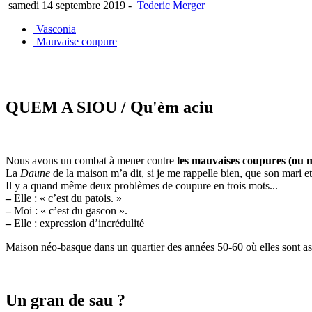
samedi 14 septembre 2019
-
Tederic Merger
Vasconia
Mauvaise coupure
QUEM A SIOU
/ Qu'èm aciu
Nous avons un combat à mener contre
les mauvaises coupures (ou 
La
Daune
de la maison m’a dit, si je me rappelle bien, que son mari et
Il y a quand même deux problèmes de coupure en trois mots...
–
Elle : « c’est du patois. »
–
Moi : « c’est du gascon ».
–
Elle : expression d’incrédulité
Maison néo-basque dans un quartier des années 50-60 où elles sont as
Un gran de sau ?