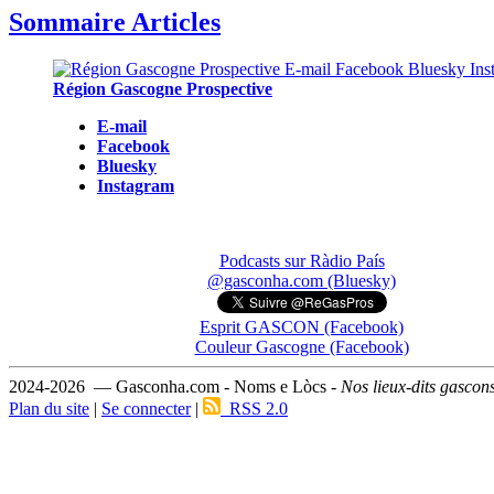
Sommaire Articles
Région Gascogne Prospective
E-mail
Facebook
Bluesky
Instagram
Podcasts sur Ràdio País
@gasconha.com (Bluesky)
Esprit GASCON (Facebook)
Couleur Gascogne (Facebook)
2024-2026 — Gasconha.com - Noms e Lòcs -
Nos lieux-dits gascon
Plan du site
|
Se connecter
|
RSS 2.0