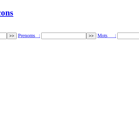
cons
Prenoms :
Mots :