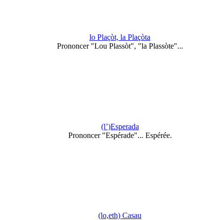
lo Plaçòt, la Plaçòta
Prononcer "Lou Plassòt", "la Plassòte"...
(l’)Esperada
Prononcer "Espérade"... Espérée.
(lo,eth) Casau