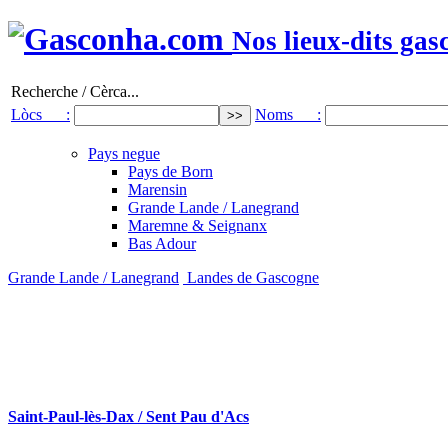
Nos lieux-dits gas
Recherche / Cèrca...
Lòcs :
Noms :
Pays negue
Pays de Born
Marensin
Grande Lande / Lanegrand
Maremne & Seignanx
Bas Adour
Grande Lande / Lanegrand
Landes de Gascogne
Saint-Paul-lès-Dax / Sent Pau d'Acs