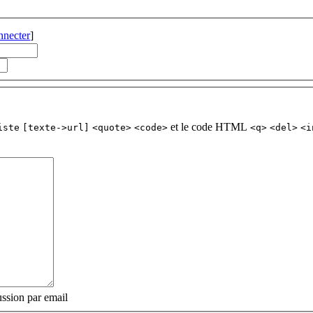
nnecter
]
et le code HTML
iste
[texte->url]
<quote>
<code>
<q>
<del>
<i
ssion par email