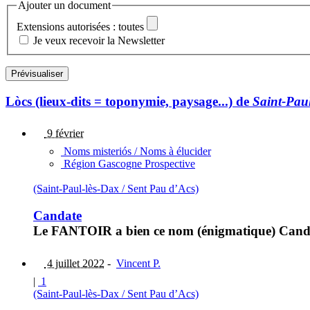
Ajouter un document
Extensions autorisées : toutes
Je veux recevoir la Newsletter
Lòcs (lieux-dits = toponymie, paysage...) de
Saint-Paul
9 février
Noms misteriós / Noms à élucider
Région Gascogne Prospective
(Saint-Paul-lès-Dax / Sent Pau d’Acs)
Candate
Le FANTOIR a bien ce nom (énigmatique) Candate
4 juillet 2022
-
Vincent P.
|
1
(Saint-Paul-lès-Dax / Sent Pau d’Acs)