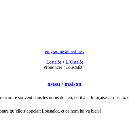
en graphie alibertine :
Lostalòt + L’Ostalòt
Prononcer "Loustalòt".
ostau
/ maison
rencontre souvent dans les noms de lieu, écrit à la française : Loustau,
ntre qu’elle s’appelait Loustalot, et ce nom lui va bien !