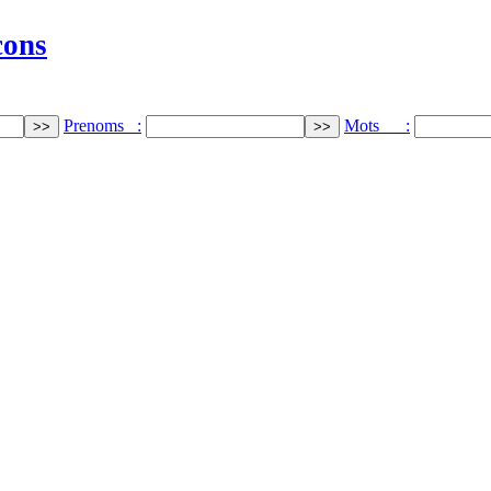
cons
Prenoms :
Mots :