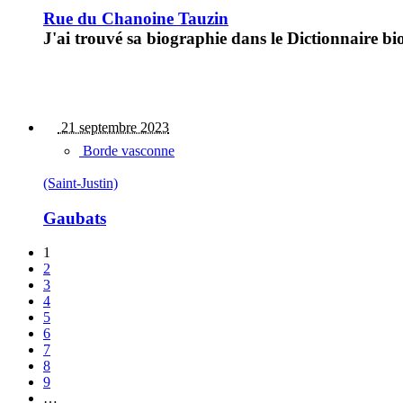
Rue du Chanoine Tauzin
J'ai trouvé sa biographie dans le Dictionnaire b
21 septembre 2023
Borde vasconne
(Saint-Justin)
Gaubats
1
2
3
4
5
6
7
8
9
…