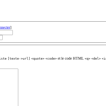
nnecter
]
et le code HTML
iste
[texte->url]
<quote>
<code>
<q>
<del>
<i